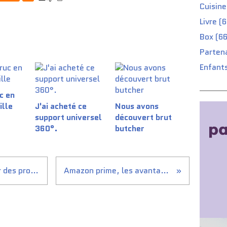
Cuisine
Livre (
Box (66
Partena
Enfants
c en
ille
J'ai acheté ce
Nous avons
support universel
découvert brut
360°.
butcher
15 premiers sites pour tester des produits
Amazon prime, les avantages !