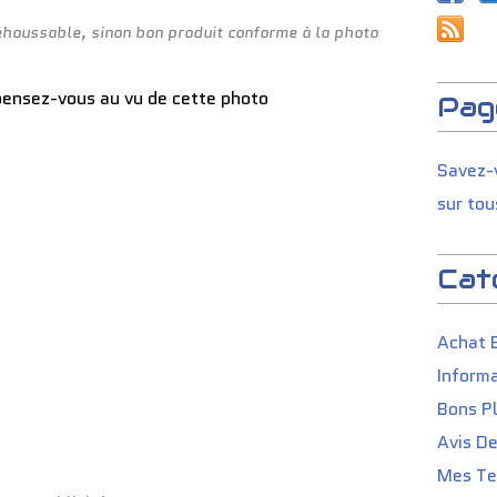
déhoussable, sinon bon produit conforme à la photo
pensez-vous au vu de cette photo
Pag
Savez-v
sur tou
Cat
Achat 
Informa
Bons P
Avis D
Mes Tes