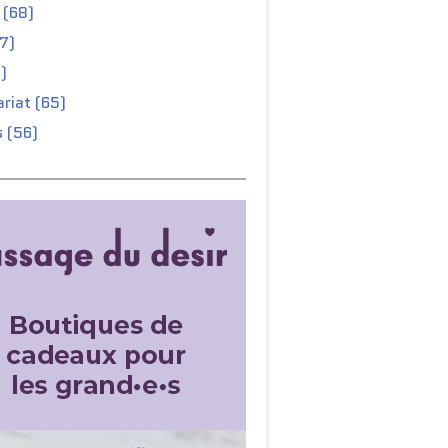
 (68)
67)
)
riat (65)
 (56)