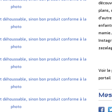
découve
plans, 
d'autre
enfants
mamie.
Instag
zazala
Voir le
portail
Mes