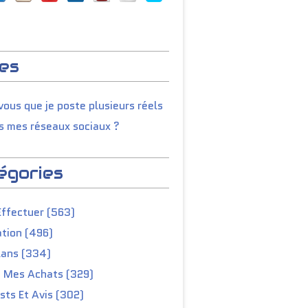
es
ous que je poste plusieurs réels
s mes réseaux sociaux ?
égories
Effectuer (563)
tion (496)
lans (334)
e Mes Achats (329)
ts Et Avis (302)