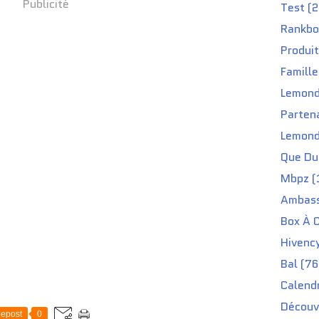
Publicité
Test (2
Rankbo
Produit
Famille
Lemond
Partena
Lemond
Que Du 
Mbpz (
Ambass
Box À C
Hivenc
Bal (76
Calendr
Découv
epost
0