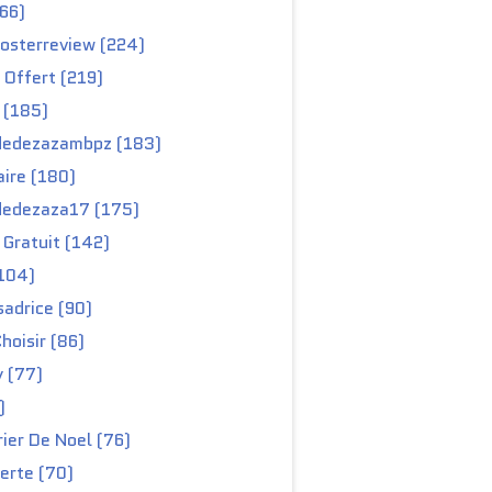
66)
osterreview (224)
 Offert (219)
 (185)
edezazambpz (183)
ire (180)
edezaza17 (175)
Gratuit (142)
104)
adrice (90)
hoisir (86)
y (77)
)
ier De Noel (76)
erte (70)