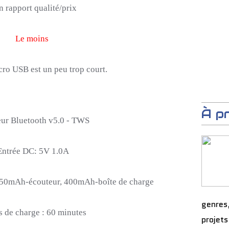
 rapport qualité/prix
Le moins
cro USB
est un peu trop court.
À p
ur Bluetooth
v5.0
-
TWS
Entrée
DC:
5V
1.0A
50mAh-écouteur
,
400mAh-boîte
de charge
genres
 de charge :
60 minutes
projets