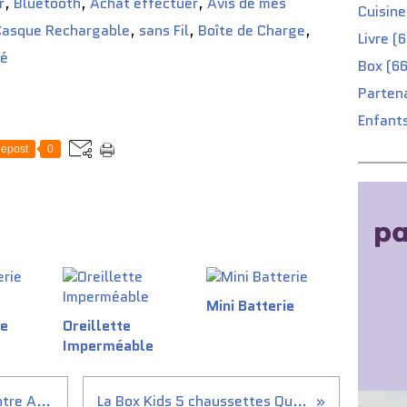
r
,
Bluetooth
,
Achat effectuer
,
Avis de mes
Cuisine
Casque Rechargable
,
sans Fil
,
Boîte de Charge
,
Livre (
té
Box (66
Partena
Enfants
epost
0
Mini Batterie
ie
Oreillette
Imperméable
La Crème minceur spécial ventre Anaca3
La Box Kids 5 chaussettes Quatuor