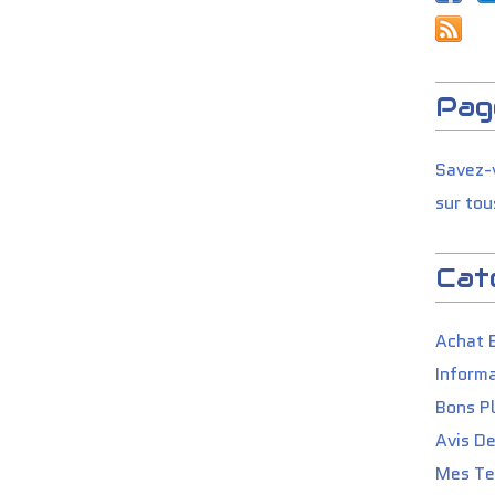
Pag
Savez-v
sur tou
Cat
Achat 
Informa
Bons P
Avis D
Mes Tes