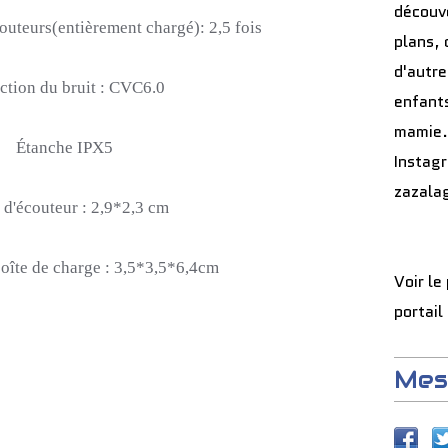
découve
outeurs
(entièrement chargé)
:
2,5 fois
plans, 
d'autre
tion du bruit :
CVC6.0
enfants
mamie.
Étanche
IPX5
Instag
zazala
 d'écouteur :
2,9*2,3
cm
boîte de charge :
3,5*3,5*6,4cm
Voir le
portail
Mes