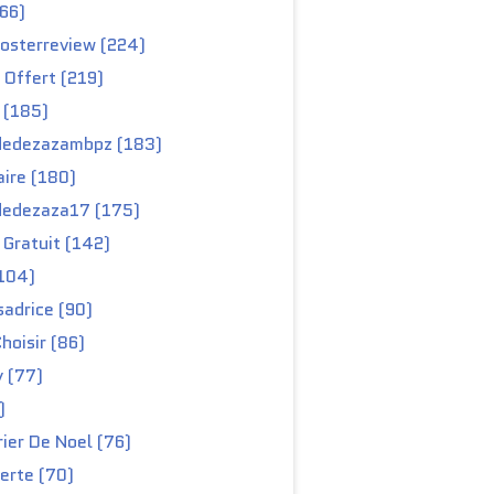
66)
osterreview (224)
 Offert (219)
 (185)
edezazambpz (183)
ire (180)
edezaza17 (175)
Gratuit (142)
104)
adrice (90)
hoisir (86)
y (77)
)
ier De Noel (76)
erte (70)