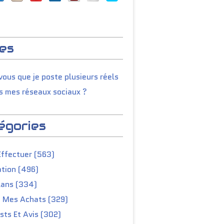
es
ous que je poste plusieurs réels
s mes réseaux sociaux ?
égories
Effectuer (563)
tion (496)
lans (334)
e Mes Achats (329)
ts Et Avis (302)