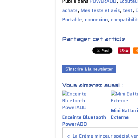
Publié dans
POWERADD
,
Ecouteu
achats
,
Mes tests et avis
,
test
,
Portable
,
connexion
,
compatibili
Partager cet article
R
S'inscrire à la newsletter
Vous aimerez aussi :
Mini Batter
Enceinte Bluetooth
Externe
PowerADD