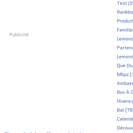
Test (2
Rankbo
Produit
Famille
Publicité
Lemond
Partena
Lemond
Que Du 
Mbpz (
Ambass
Box À C
Hivenc
Bal (76
Calendr
Découv