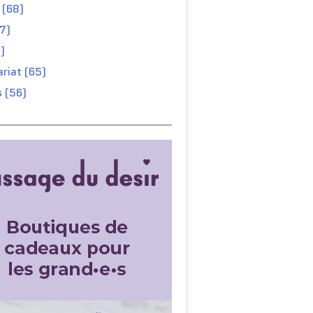
 (68)
67)
)
riat (65)
 (56)