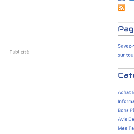
Pag
Savez-v
Publicité
sur tou
Cat
Achat 
Informa
Bons P
Avis D
Mes Tes