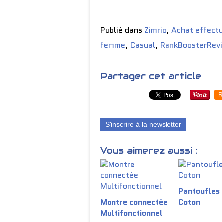
Publié dans
Zimrio
,
Achat effect
femme
,
Casual
,
RankBoosterRev
Partager cet article
R
S'inscrire à la newsletter
Vous aimerez aussi :
Pantoufles
Montre connectée
Coton
Multifonctionnel