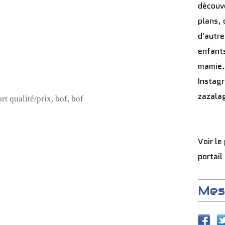
découve
plans, 
d'autre
enfants
mamie.
Instag
zazala
rt
qualité/prix
,
bof
,
bof
Voir le
portail
Mes