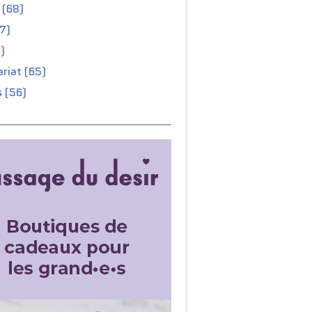
 (68)
67)
)
riat (65)
 (56)