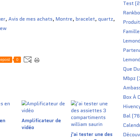
Test (2
Rankbo
uer
,
Avis de mes achats
,
Montre
,
bracelet
,
quartz
,
Produit
iew
Famille
Lemond
Partena
Lemond
epost
0
Que Du 
Mbpz (
Ambass
Box À C
Hivenc
Bal (76
 en
Amplificateur de
Calendr
vidéo
j'ai tester une des
Découv