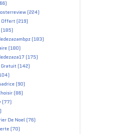
66)
osterreview (224)
 Offert (219)
 (185)
edezazambpz (183)
ire (180)
edezaza17 (175)
Gratuit (142)
104)
adrice (90)
hoisir (86)
y (77)
)
ier De Noel (76)
erte (70)