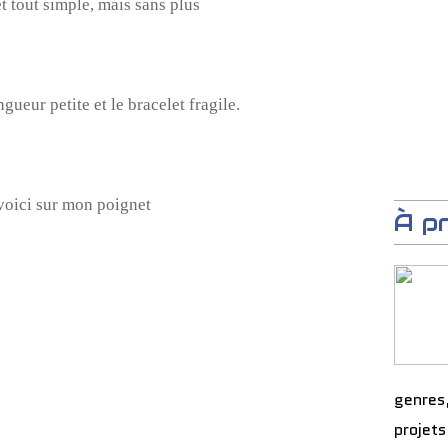
t tout simple, mais sans plus
ngueur petite et le bracelet fragile.
voici sur mon poignet
À p
genres
projets