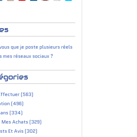
es
ous que je poste plusieurs réels
s mes réseaux sociaux ?
égories
Effectuer (563)
tion (496)
lans (334)
e Mes Achats (329)
ts Et Avis (302)