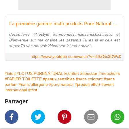
La première gamme multi produits Pure Natural de Lotus
découverte #lifestyle #unmondesimplesanschichiHello et
Bienvenue sur ma chaîne les zazamis Tu es là et cela est
super.Tu vas pouvoir découvrir ici ma nouvel...
https://www.youtube.com/watch?v=8iSZGs3DWc0
#lotus
#LOTUS PURENATURAL
#confort
#douceur
#mouchoirs
#PAPIER TOILETTE
#peaux sensibles
#sans colorant
#sans
parfum
#sans allergène
#pure natural
#produit offert
#event
international
#test
Partager