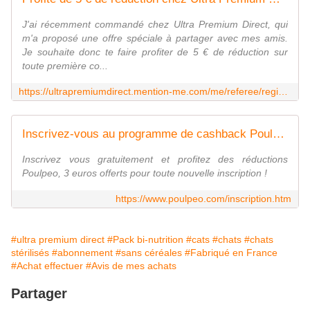
J'ai récemment commandé chez Ultra Premium Direct, qui
m'a proposé une offre spéciale à partager avec mes amis.
Je souhaite donc te faire profiter de 5 € de réduction sur
toute première co...
https://ultrapremiumdirect.mention-me.com/me/referee/registerko/69293836/267940389/er/ba7b4f84f1c7030db34fdb7ec32462f835a58fe7/ol/cw
Inscrivez-vous au programme de cashback Poulpeo
Inscrivez vous gratuitement et profitez des réductions
Poulpeo, 3 euros offerts pour toute nouvelle inscription !
https://www.poulpeo.com/inscription.htm
#ultra premium direct
#Pack bi-nutrition
#cats
#chats
#chats
stérilisés
#abonnement
#sans céréales
#Fabriqué en France
#Achat effectuer
#Avis de mes achats
Partager