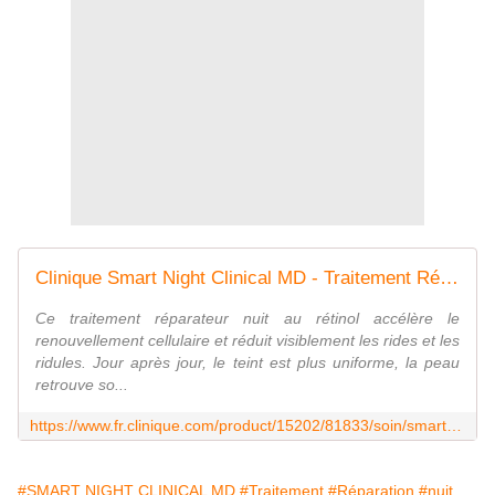
Clinique Smart Night Clinical MD - Traitement Réparation Nuit Multi-dimensionnel RETINOL | Clinique France
Ce traitement réparateur nuit au rétinol accélère le
renouvellement cellulaire et réduit visiblement les rides et les
ridules. Jour après jour, le teint est plus uniforme, la peau
retrouve so...
https://www.fr.clinique.com/product/15202/81833/soin/smart/clinique-smart-night-clinical-md--traitement-reparation-nuit-multi-dimensionnel-retinol
#SMART NIGHT CLINICAL MD
#Traitement
#Réparation
#nuit