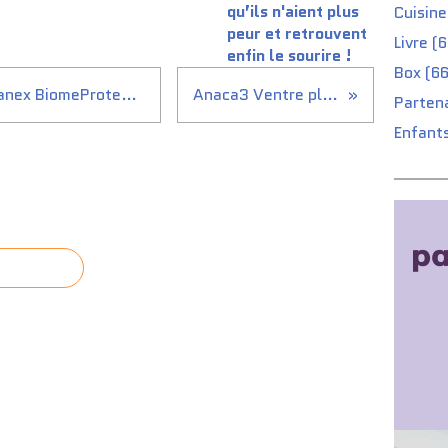
qu’ils n'aient plus
Cuisine
peur et retrouvent
Livre (
enfin le sourire !
Box (66
J'ai la chance de découvrir Sanex BiomeProtect Déodorant Anti-Irritation.
Anaca3 Ventre plat + concours
Partena
Enfants