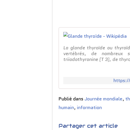
La glande thyroïde ou thyroï
vertébrés, de nombreux 
triiodothyronine (T 3), de thyro
https:/
Publié dans
Journée mondiale
,
th
humain
,
information
Partager cet article