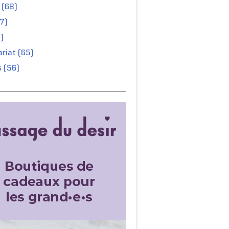
 (68)
67)
)
riat (65)
 (56)