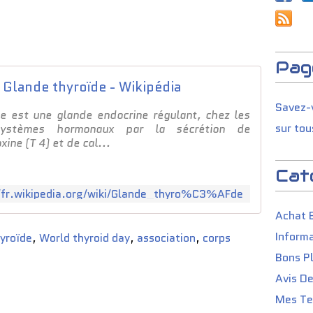
Pag
Glande thyroïde - Wikipédia
Savez-v
de est une glande endocrine régulant, chez les
sur tou
systèmes hormonaux par la sécrétion de
xine (T 4) et de cal...
Cat
/fr.wikipedia.org/wiki/Glande_thyro%C3%AFde
Achat 
Informa
yroïde
,
World thyroid day
,
association
,
corps
Bons P
Avis D
Mes Tes