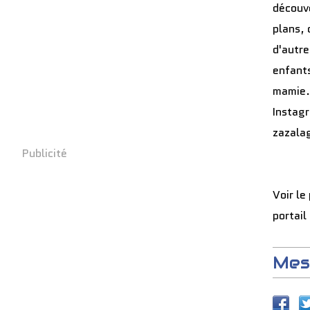
découve
plans, 
d'autre
enfants
mamie.
Instag
zazala
Publicité
Voir le
portail
Mes