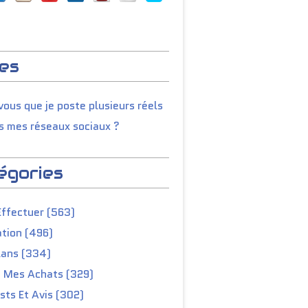
es
ous que je poste plusieurs réels
s mes réseaux sociaux ?
égories
Effectuer (563)
tion (496)
lans (334)
e Mes Achats (329)
ts Et Avis (302)