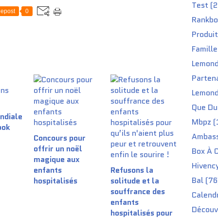
Test (2
epost
0
Rankbo
Produit
Famille
Lemond
Partena
Lemond
Que Du 
ndiale
Mbpz (
ook
Ambass
Concours pour
offrir un noël
Box À C
magique aux
Hivenc
enfants
Refusons la
Bal (76
hospitalisés
solitude et la
souffrance des
Calendr
enfants
Découv
hospitalisés pour