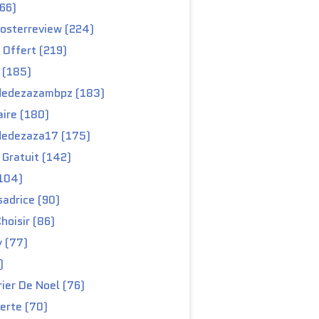
66)
osterreview (224)
 Offert (219)
 (185)
edezazambpz (183)
ire (180)
edezaza17 (175)
Gratuit (142)
104)
adrice (90)
hoisir (86)
y (77)
)
ier De Noel (76)
erte (70)