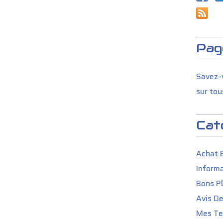
Pag
Savez-v
sur tou
Cat
Achat 
Informa
Bons P
Avis D
Mes Tes