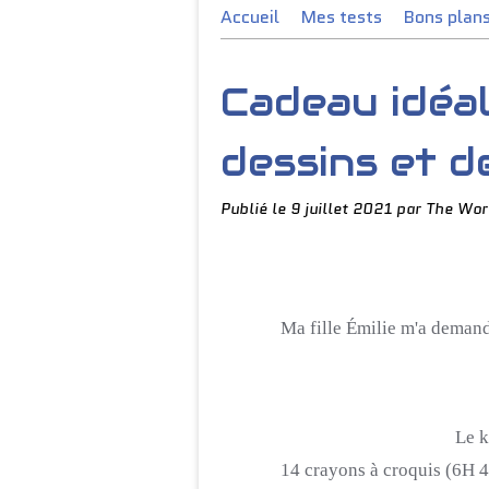
Accueil
Mes tests
Bons plan
Cadeau idéal
dessins et d
Publié le
9 juillet 2021
par The Wor
Ma fille
Émilie
m'a demand
Le k
14 crayons à croquis
(
6H