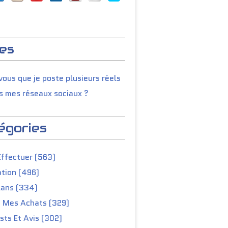
es
ous que je poste plusieurs réels
s mes réseaux sociaux ?
égories
Effectuer (563)
tion (496)
lans (334)
e Mes Achats (329)
ts Et Avis (302)