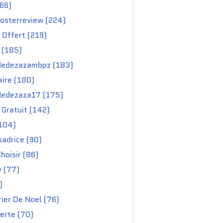
66)
osterreview (224)
 Offert (219)
 (185)
edezazambpz (183)
ire (180)
edezaza17 (175)
Gratuit (142)
104)
adrice (90)
hoisir (86)
y (77)
)
ier De Noel (76)
erte (70)