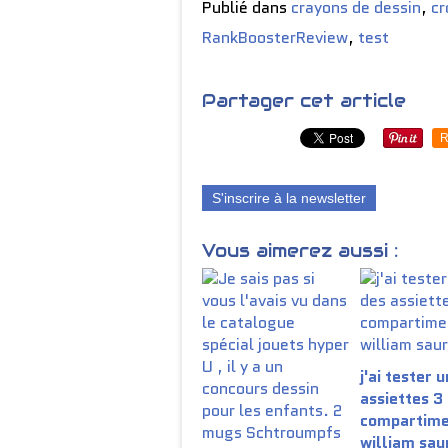
Publié dans
crayons de dessin
,
cr
RankBoosterReview
,
test
Partager cet article
R
S'inscrire à la newsletter
Vous aimerez aussi :
j'ai tester 
assiettes 3
compartime
william sau