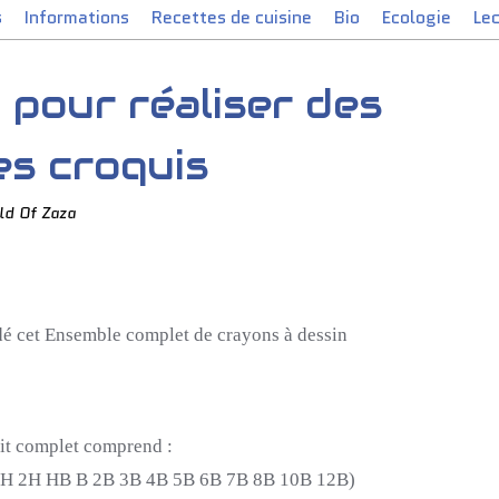
s
Informations
Recettes de cuisine
Bio
Ecologie
Le
 pour réaliser des
es croquis
ld Of Zaza
é cet Ensemble complet de crayons à dessin
it complet comprend :
4H
2H
HB B
2B
3B
4B
5B
6B
7B
8B
10B
12B
)