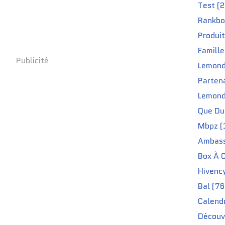
Test (2
Rankbo
Produit
Famille
Publicité
Lemond
Partena
Lemond
Que Du 
Mbpz (
Ambass
Box À C
Hivenc
Bal (76
Calendr
Découv