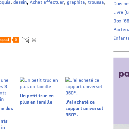
oquis
,
dessin
,
Achat effectuer
,
graphite
,
trousse
,
Cuisine
Livre (
Box (66
Partena
Enfants
epost
0
Un petit truc en
plus en famille
J'ai acheté ce
une des
support universel
360°.
nts
rin