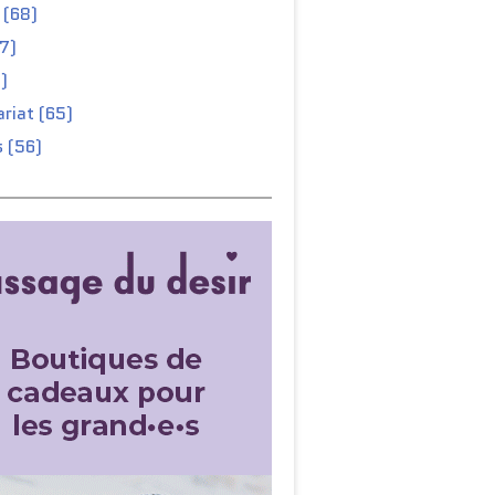
 (68)
67)
)
riat (65)
 (56)