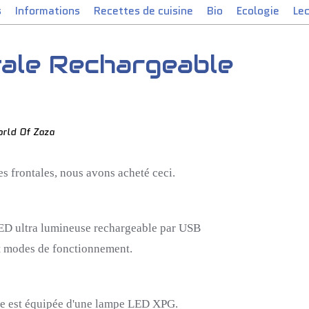
s
Informations
Recettes de cuisine
Bio
Ecologie
Le
ale Rechargeable
rld Of Zaza
s frontales, nous avons acheté ceci.
ED ultra lumineuse rechargeable par USB
it modes de fonctionnement.
le est équipée d'une lampe LED
XPG
.