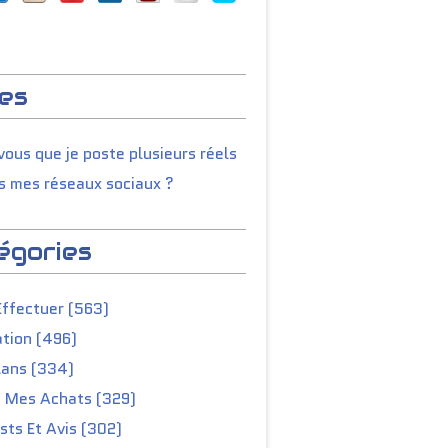
es
ous que je poste plusieurs réels
s mes réseaux sociaux ?
égories
Effectuer (563)
tion (496)
lans (334)
e Mes Achats (329)
ts Et Avis (302)