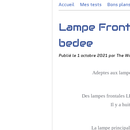
Accueil
Mes tests
Bons plan
Lampe Front
bedee
Publié le
1 octobre 2021
par The Wo
Adeptes aux lampe
Des lampes frontales L
Il y a hu
La
lampe principa