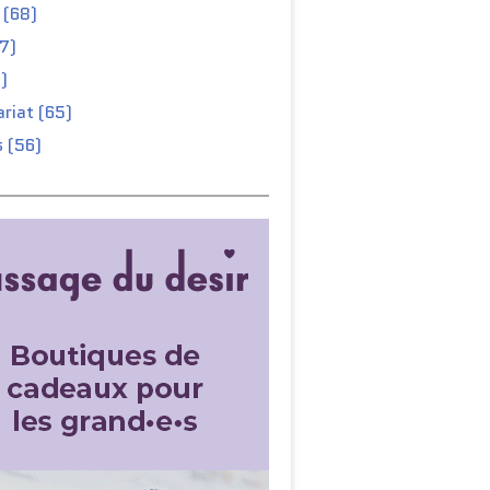
 (68)
67)
)
riat (65)
 (56)