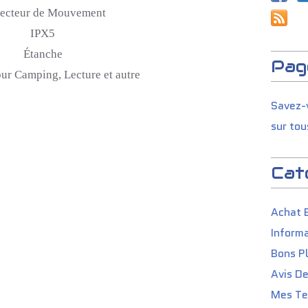
ecteur de Mouvement
IPX5
Étanche
Pag
our Camping, Lecture et autre
Savez-v
sur tou
Cat
Achat 
Informa
Bons P
Avis D
Mes Tes