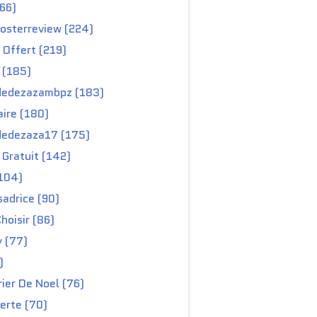
66)
osterreview (224)
 Offert (219)
 (185)
edezazambpz (183)
ire (180)
edezaza17 (175)
Gratuit (142)
104)
adrice (90)
hoisir (86)
y (77)
)
ier De Noel (76)
erte (70)