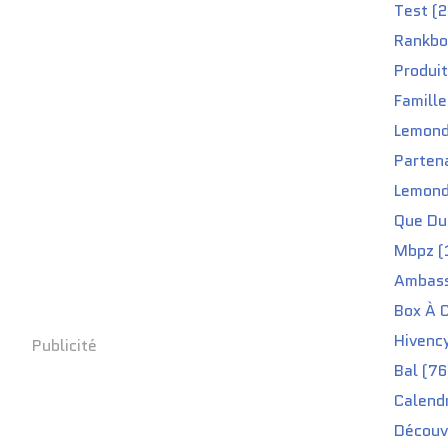
Test (2
Rankbo
Produit
Famille
Lemond
Partena
Lemond
Que Du 
Mbpz (
Ambass
Box À C
Hivenc
Publicité
Bal (76
Calendr
Découv