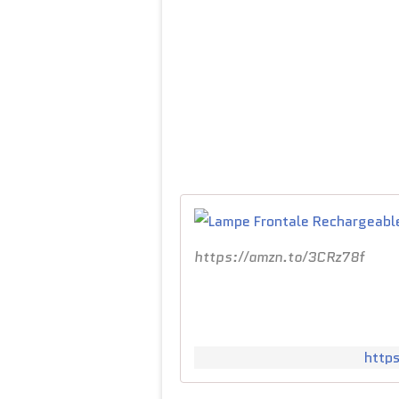
https://amzn.to/3CRz78f
http