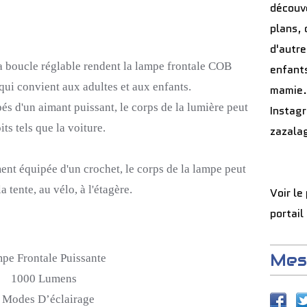
découve
plans, 
d'autre
la boucle réglable rendent la lampe frontale COB
enfants
 qui convient aux adultes et aux enfants.
mamie.
pés
d'un aimant puissant, le corps de la lumière peut
Instag
its tels que la voiture.
zazala
nt équipée d'un crochet, le corps de la lampe peut
la tente, au vélo, à l'étagère.
Voir le
portail
Mes
pe Frontale Puissante
1000 Lumens
 Modes D’éclairage