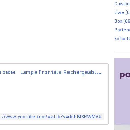
Cuisine
Livre (
Box (66
Partena
Enfants
Lampe Frontale Rechargeable bedee
s://www.youtube.com/watch?v=ddfrMXRWMVk