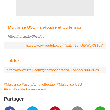
Multiprise USB Parafoudre et Surtension
https://amzn.to/3hvJAhn
https://www.youtube.com/watch?v=q5XWpXG1piA
TikTok
https://www.tiktok.com/@theworldofzaza17/video/7006262838129921286?lang=fr&is_copy_url=0&is_from_webapp=v1&sender_device=pc&sender_web_id=7008904297485207045
#Multiprise
#usb
#Achat effectuer
#Multiprise USB
#RankBoosterReview
#test
Partager