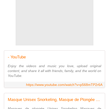
- YouTube
Enjoy the videos and music you love, upload original
content, and share it all with friends, family, and the world on
YouTube.
https://www.youtube.com/watch?v=p568mTP2r6A
Masque Unisex Snorkeling, Masque de Plongée Plein Visage Pliable 180°Visible, Anti-Buée et Anti-Fuite, Bande Réglable avec Support pour Caméra de Sport Détachable 3 Modèle Bleu S/M,Bleu L/XL,Noir L/XL
Masques de plongée Unisex Snorkeling Masques de