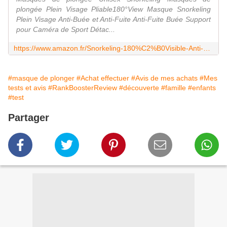
plongée Plein Visage Pliable180°View Masque Snorkeling
Plein Visage Anti-Buée et Anti-Fuite Anti-Fuite Buée Support
pour Caméra de Sport Détac...
https://www.amazon.fr/Snorkeling-180%C2%B0Visible-Anti-Bu%C3%A9e-Anti-Fuite-D%C3%A9tachable/dp/B09Y1WR4C9
#masque de plonger
#Achat effectuer
#Avis de mes achats
#Mes
tests et avis
#RankBoosterReview
#découverte
#famille
#enfants
#test
Partager