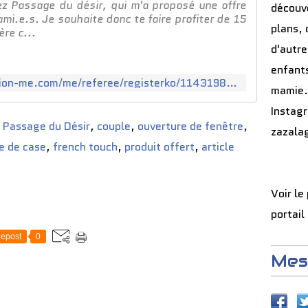
 Passage du désir, qui m'a proposé une offre
découve
mi.e.s. Je souhaite donc te faire profiter de 15
plans, 
ère c...
d'autre
enfants
https://passagedudesir.mention-me.com/me/referee/registerko/114319851/410082073/er/27c5d061013a821d3ee7f0aa89261c979114a097/ol/cw
mamie.
Instag
,
Passage du Désir
,
couple
,
ouverture de fenêtre
,
zazala
e de case
,
french touch
,
produit offert
,
article
Voir le
portail
epost
0
Mes