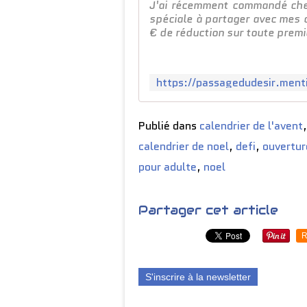
J'ai récemment commandé chez
spéciale à partager avec mes a
€ de réduction sur toute premi
Publié dans
calendrier de l'avent
calendrier de noel
,
defi
,
ouvertur
pour adulte
,
noel
Partager cet article
R
S'inscrire à la newsletter