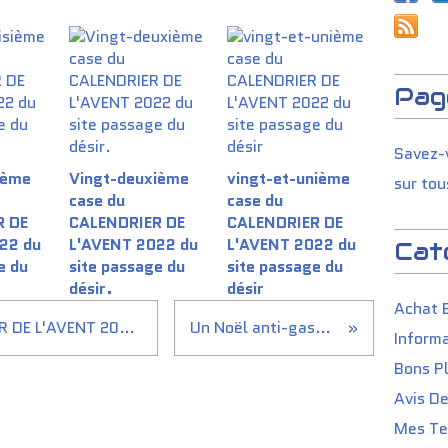
Pag
Savez-v
ième
Vingt-deuxième
vingt-et-unième
sur tou
case du
case du
R DE
CALENDRIER DE
CALENDRIER DE
22 du
L'AVENT 2022 du
L'AVENT 2022 du
Cat
e du
site passage du
site passage du
désir.
désir
Achat 
Seizième case du CALENDRIER DE L'AVENT 2022 du site passage du désir
Un Noël anti-gaspi avec Phenix
Informa
Bons P
Avis D
Mes Tes