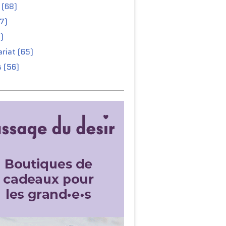
 (68)
67)
)
riat (65)
 (56)