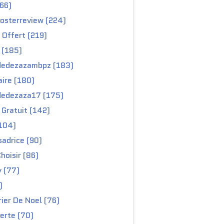
66)
osterreview (224)
 Offert (219)
 (185)
edezazambpz (183)
ire (180)
edezaza17 (175)
Gratuit (142)
104)
adrice (90)
hoisir (86)
y (77)
)
ier De Noel (76)
erte (70)