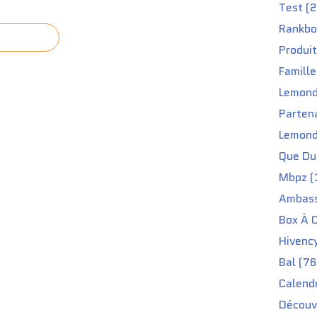
Test (2
Rankbo
Produit
Famille
Lemond
Partena
Lemond
Que Du 
Mbpz (
Ambass
Box À C
Hivenc
Bal (76
Calendr
Découv