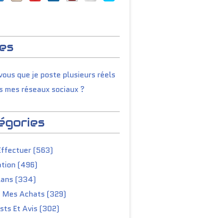
es
ous que je poste plusieurs réels
s mes réseaux sociaux ?
égories
Effectuer (563)
tion (496)
lans (334)
e Mes Achats (329)
ts Et Avis (302)