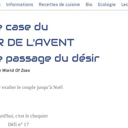
s
Informations
Recettes de cuisine
Bio
Ecologie
Le
e case du
 DE L'AVENT
 passage du désir
e World Of Zaza
r exalter le couple jusqu’à Noël
rd'hui, c'est le chequier
Défi n° 17