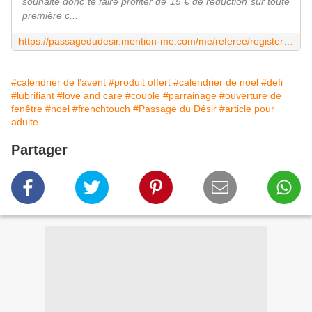
souhaite donc te faire profiter de 15 € de réduction sur toute
première c...
https://passagedudesir.mention-me.com/me/referee/registerko/113633326/410082073/er/6fccca3e0bb2a04e478d86670614f1ff73a5f91d/ol/cw
#calendrier de l'avent
#produit offert
#calendrier de noel
#defi
#lubrifiant
#love and care
#couple
#parrainage
#ouverture de
fenêtre
#noel
#frenchtouch
#Passage du Désir
#article pour
adulte
Partager