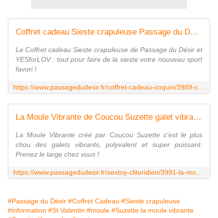
Coffret cadeau Sieste crapuleuse Passage du Désir X YESforLOV
Le Coffret cadeau Sieste crapuleuse de Passage du Désir et
YESforLOV : tout pour faire de la sieste votre nouveau sport
favori !
https://www.passagedudesir.fr/coffret-cadeau-coquin/3989-coffret-cadeau-sieste-crapuleuse.html
La Moule Vibrante de Coucou Suzette galet vibrant en forme de moule
La Moule Vibrante créé par Coucou Suzette c'est le plus
chou des galets vibrants, polyvalent et super puissant.
Prenez le large chez vous !
https://www.passagedudesir.fr/sextoy-clitoridien/3991-la-moule-vibrante-de-coucou-suzette.html
#Passage du Désir
#Coffret Cadeau
#Sieste crapuleuse
#information
#St Valentin
#moule
#Suzette la moule vibrante