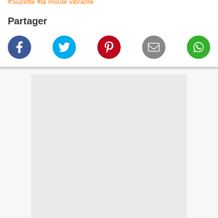
#Suzette
#la moule vibrante
Partager