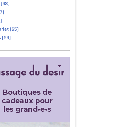
 (68)
67)
)
riat (65)
 (56)