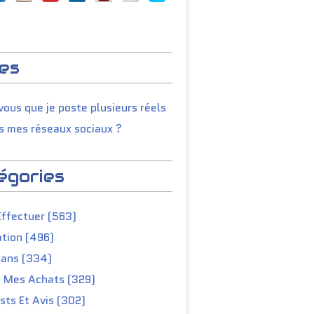
es
ous que je poste plusieurs réels
s mes réseaux sociaux ?
égories
Effectuer (563)
tion (496)
lans (334)
e Mes Achats (329)
ts Et Avis (302)