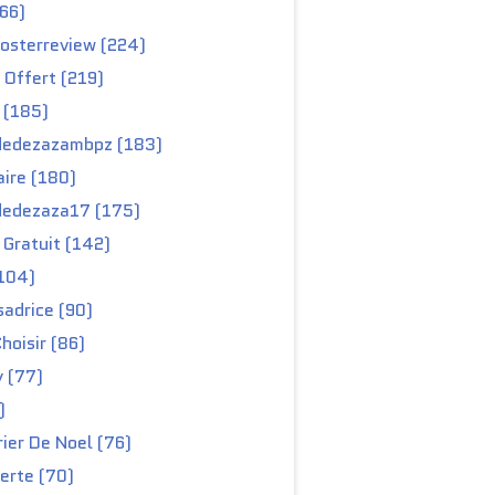
66)
osterreview (224)
 Offert (219)
 (185)
edezazambpz (183)
ire (180)
edezaza17 (175)
Gratuit (142)
104)
adrice (90)
hoisir (86)
y (77)
)
ier De Noel (76)
erte (70)