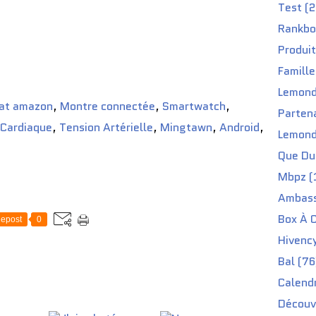
Test (2
Rankbo
Produit
Famille
Lemond
at amazon
,
Montre connectée
,
Smartwatch
,
Partena
 Cardiaque
,
Tension Artérielle
,
Mingtawn
,
Android
,
Lemond
Que Du 
Mbpz (
Ambass
Box À C
epost
0
Hivenc
Bal (76
Calendr
Découv