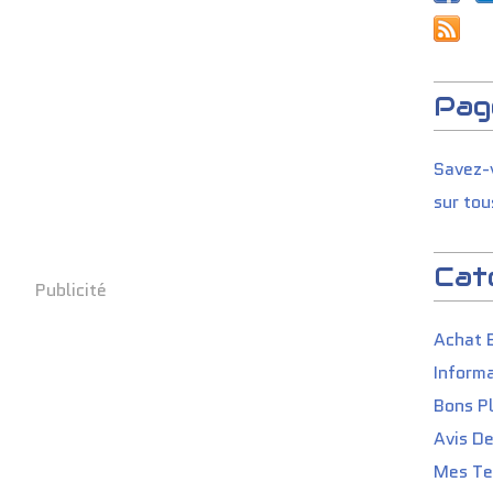
Pag
Savez-v
sur tou
Cat
Publicité
Achat 
Informa
Bons P
Avis D
Mes Tes