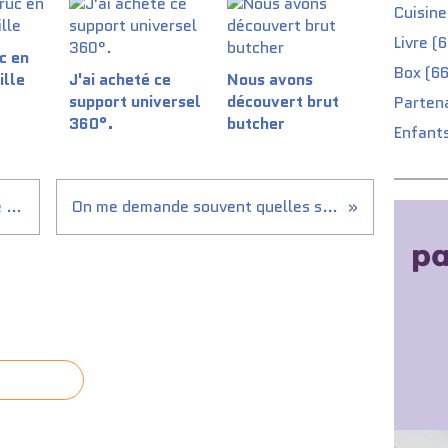
Cuisine
Livre (
c en
Box (66
ille
J'ai acheté ce
Nous avons
support universel
découvert brut
Partena
360°.
butcher
Enfants
Etiaxil Détranspirant , est-ce vraiment efficace ?
On me demande souvent quelles sont mes applications.