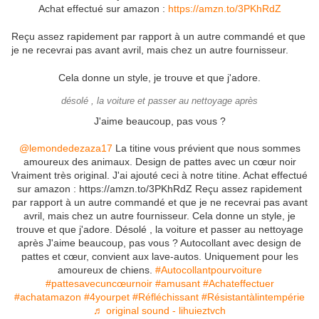
Achat effectué sur amazon :
https://amzn.to/3PKhRdZ
Reçu assez rapidement par rapport à un autre commandé et que
je ne recevrai pas avant avril, mais chez un autre fournisseur.
Cela donne un style, je trouve et que j'adore.
désolé , la voiture et passer au nettoyage après
J'aime beaucoup, pas vous ?
@lemondedezaza17
La titine vous prévient que nous sommes
amoureux des animaux. Design de pattes avec un cœur noir
Vraiment très original. J'ai ajouté ceci à notre titine. Achat effectué
sur amazon : https://amzn.to/3PKhRdZ Reçu assez rapidement
par rapport à un autre commandé et que je ne recevrai pas avant
avril, mais chez un autre fournisseur. Cela donne un style, je
trouve et que j'adore. Désolé , la voiture et passer au nettoyage
après J'aime beaucoup, pas vous ? Autocollant avec design de
pattes et cœur, convient aux lave-autos. Uniquement pour les
amoureux de chiens.
#Autocollantpourvoiture
#pattesavecuncœurnoir
#amusant
#Achateffectuer
#achatamazon
#4yourpet
#Réfléchissant
#Résistantàlintempérie
♬ original sound - lihuieztvch