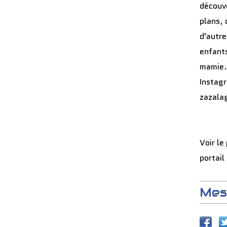
découve
plans, 
d'autre
enfants
mamie.
Instag
zazala
Voir le
portail
Mes