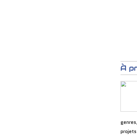
À p
genres
projets