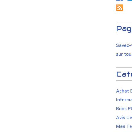
Pag
Savez-v
sur tou
Cat
Achat 
Informa
Bons P
Avis D
Mes Tes