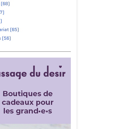
 (68)
67)
)
riat (65)
 (56)