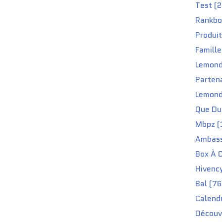
Test (2
Rankbo
Produit
Famille
Lemond
Partena
Lemond
Que Du 
Mbpz (
Ambass
Box À C
Hivenc
Bal (76
Calendr
Découv