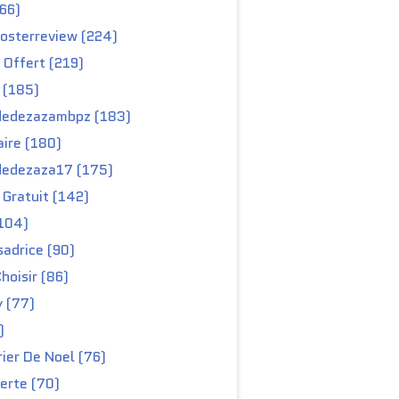
66)
osterreview (224)
 Offert (219)
 (185)
edezazambpz (183)
ire (180)
edezaza17 (175)
Gratuit (142)
104)
adrice (90)
hoisir (86)
y (77)
)
ier De Noel (76)
erte (70)