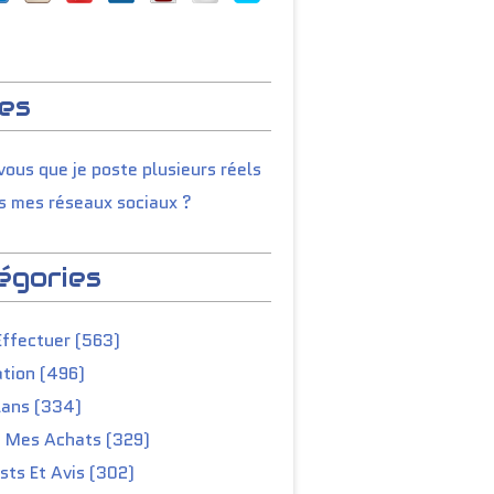
es
ous que je poste plusieurs réels
s mes réseaux sociaux ?
égories
Effectuer (563)
tion (496)
lans (334)
e Mes Achats (329)
ts Et Avis (302)