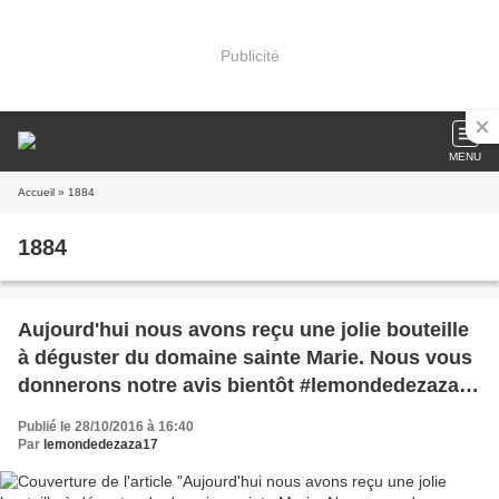
Publicité
MENU
Accueil
» 1884
1884
Aujourd'hui nous avons reçu une jolie bouteille
à déguster du domaine sainte Marie. Nous vous
donnerons notre avis bientôt #lemondedezaza17
#domainesaintemarie #cotedeprovence #vin
Publié le 28/10/2016 à 16:40
#cuvee #rouge #1884
Par
lemondedezaza17