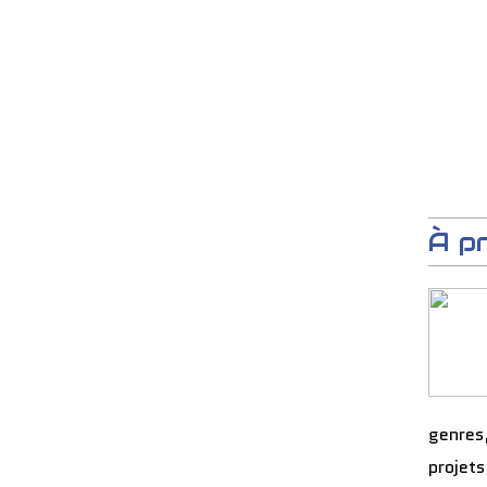
À p
genres
projets