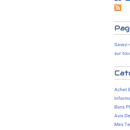
Pag
Savez-v
sur tou
Cat
Achat 
Informa
Bons P
Avis D
Mes Tes