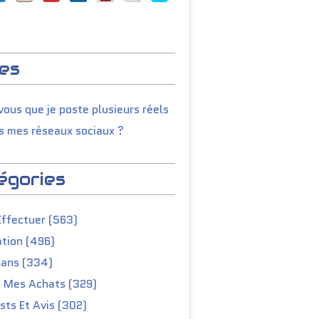
es
ous que je poste plusieurs réels
s mes réseaux sociaux ?
égories
Effectuer (563)
tion (496)
lans (334)
e Mes Achats (329)
ts Et Avis (302)