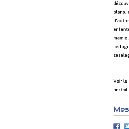
découve
plans, 
d'autre
enfants
mamie.
Instag
zazala
Voir le
portail
Mes