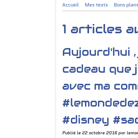
Accueil
Mes tests
Bons plan
1 articles 
Aujourd'hui ,
cadeau que 
avec ma comm
#lemondedez
#disney #sa
Publié le
22 octobre 2016
par lemo