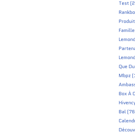
Test (2
Rankbo
Produit
Famille
Lemond
Partena
Lemond
Que Du 
Mbpz (
Ambass
Box À C
Hivenc
Bal (76
Calendr
Découv