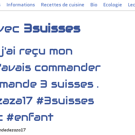
s
Informations
Recettes de cuisine
Bio
Ecologie
Le
avec
3suisses
 j'ai reçu mon
j'avais commander
ande 3 suisses .
aza17 #3suisses
c #enfant
ndedezaza17