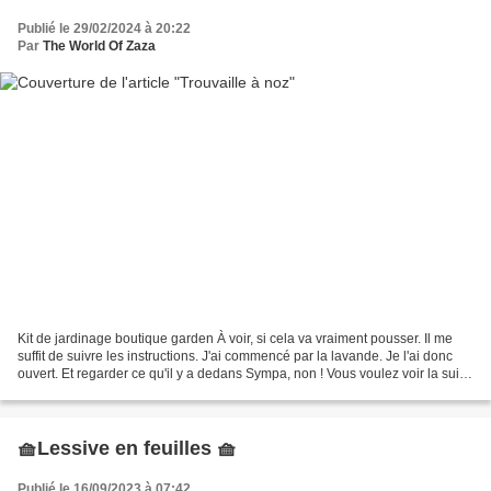
Publié le 29/02/2024 à 20:22
Par
The World Of Zaza
Kit de jardinage boutique garden À voir, si cela va vraiment pousser. Il me
suffit de suivre les instructions. J'ai commencé par la lavande. Je l'ai donc
ouvert. Et regarder ce qu'il y a dedans Sympa, non ! Vous voulez voir la suite
?
🧺Lessive en feuilles 🧺
Publié le 16/09/2023 à 07:42