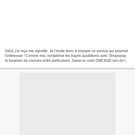
Salut, j'ai reçu ma vignette. Je t’invite donc à essayer ce service qui pourrait
t’intéresser ! Comme moi, rentabilise tes trajets quotidiens avec Shopopop,
la livraison de courses entre particuliers. Saisis le code DMC8QD lors de ton
inscription et 5...