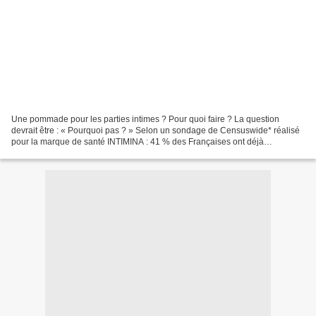
Une pommade pour les parties intimes ? Pour quoi faire ? La question
devrait être : « Pourquoi pas ? » Selon un sondage de Censuswide* réalisé
pour la marque de santé INTIMINA : 41 % des Françaises ont déjà
expérimenté une sécheresse vaginale dans leur...