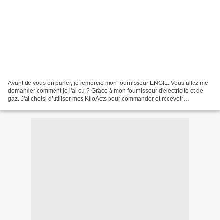
Avant de vous en parler, je remercie mon fournisseur ENGIE. Vous allez me
demander comment je l'ai eu ? Grâce à mon fournisseur d'électricité et de
gaz. J'ai choisi d’utiliser mes KiloActs pour commander et recevoir
gratuitement le produit. Je suis engagé...