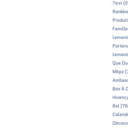
Test (2
Rankbo
Produit
Famille
Lemond
Partena
Lemond
Que Du 
Mbpz (
Ambass
Box À C
Hivenc
Bal (76
Calendr
Découv