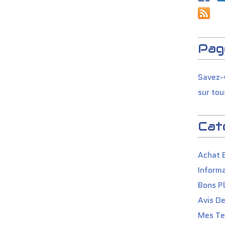
Pag
Savez-v
sur tou
Cat
Achat 
Informa
Bons P
Avis D
Mes Tes