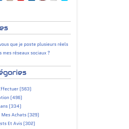
es
ous que je poste plusieurs réels
s mes réseaux sociaux ?
égories
Effectuer (563)
tion (496)
lans (334)
e Mes Achats (329)
ts Et Avis (302)