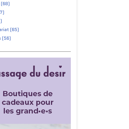
 (68)
67)
)
riat (65)
 (56)