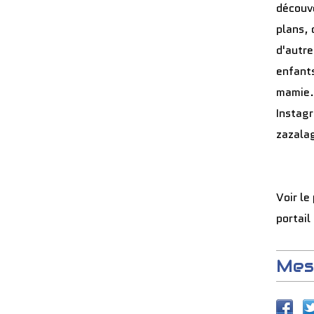
découve
plans, 
d'autre
enfants
mamie.
Instag
zazala
Voir le
portail
Mes