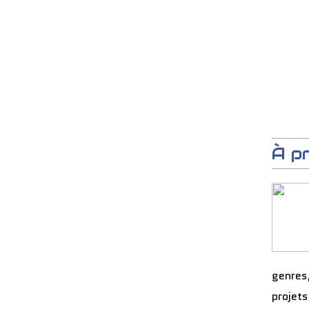
À p
genres
projets