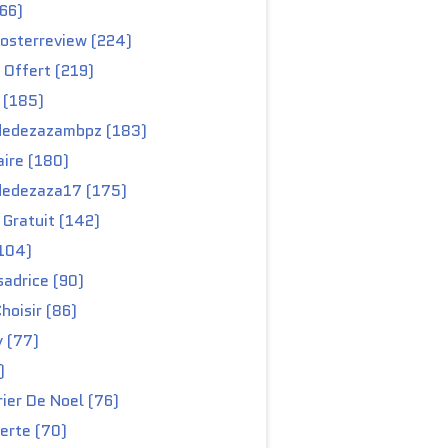
66)
osterreview (224)
 Offert (219)
 (185)
edezazambpz (183)
ire (180)
edezaza17 (175)
Gratuit (142)
104)
adrice (90)
hoisir (86)
y (77)
)
ier De Noel (76)
erte (70)