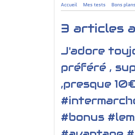
Accueil
Mes tests
Bons plan
3 articles
J'adore tou
préféré , su
,presque 10€
#intermarch
#bonus #lem
#avantage #