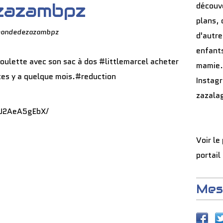
zazambpz
découve
plans, 
mondedezazambpz
d'autre
enfants
mamie.
Instag
zazala
BJ2AeA5gEbX/
Voir le
portail
Mes