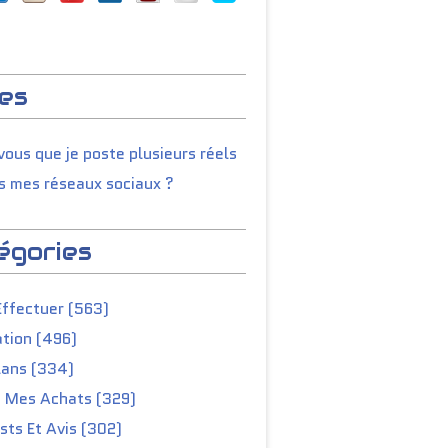
es
ous que je poste plusieurs réels
s mes réseaux sociaux ?
égories
Effectuer (563)
tion (496)
lans (334)
e Mes Achats (329)
ts Et Avis (302)