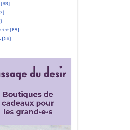
 (68)
67)
)
riat (65)
 (56)