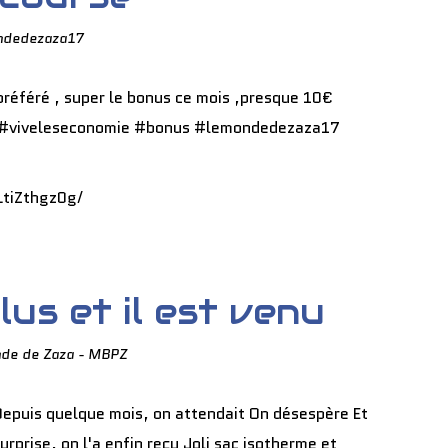
ndedezaza17
LtiZthgz0g/
lus et il est venu
nde de Zaza - MBPZ
epuis quelque mois, on attendait On désespère Et
urprise, on l'a enfin reçu Joli sac isotherme et