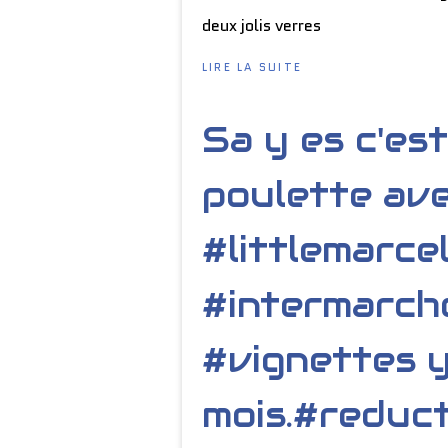
deux jolis verres
LIRE LA SUITE
Sa y es c'es
poulette ave
#littlemarce
#intermarche
#vignettes y
mois.#reduc