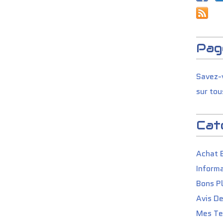
Pag
Savez-v
sur tou
Cat
Achat 
Informa
Bons P
Avis D
Mes Tes