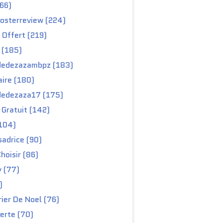
66)
osterreview (224)
 Offert (219)
 (185)
edezazambpz (183)
ire (180)
edezaza17 (175)
Gratuit (142)
104)
adrice (90)
hoisir (86)
y (77)
)
ier De Noel (76)
erte (70)