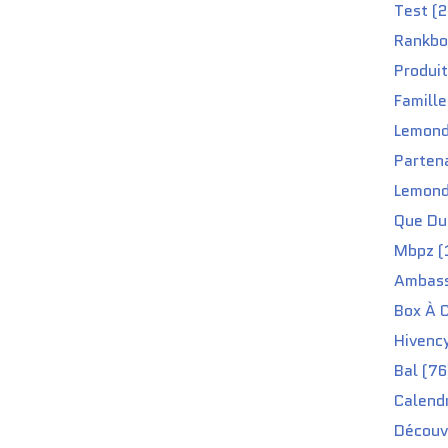
Test (2
Rankbo
Produit
Famille
Lemond
Partena
Lemond
Que Du 
Mbpz (
Ambass
Box À C
Hivenc
Bal (76
Calendr
Découv