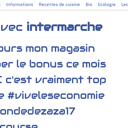
s
Informations
Recettes de cuisine
Bio
Ecologie
Le
 avec
intermarche
jours mon magasin
per le bonus ce mois
 c'est vraiment top
e #viveleseconomie
ondedezaza17
course