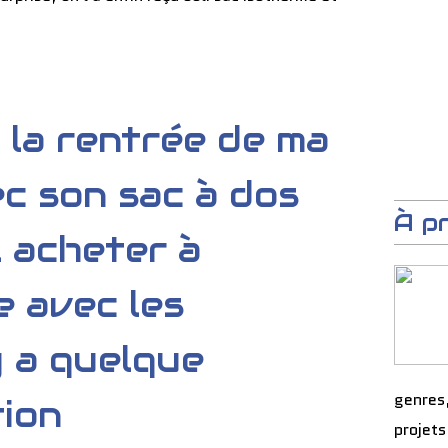
t la rentrée de ma
c son sac à dos
À p
l acheter à
 avec les
 a quelque
genres
tion
projets