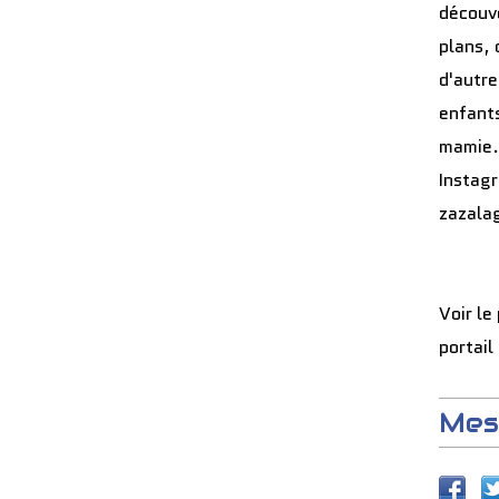
découve
plans, 
d'autre
enfants
mamie.
Instag
zazala
Voir le
portail
Mes