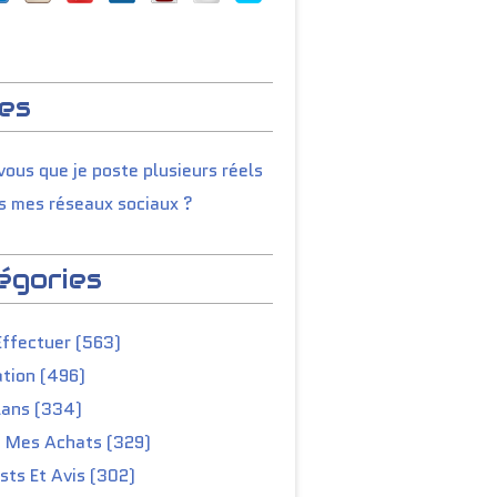
es
ous que je poste plusieurs réels
s mes réseaux sociaux ?
égories
Effectuer (563)
tion (496)
lans (334)
e Mes Achats (329)
ts Et Avis (302)