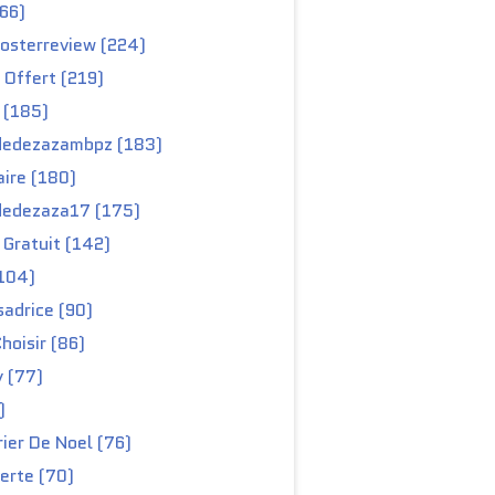
66)
osterreview (224)
 Offert (219)
 (185)
edezazambpz (183)
ire (180)
edezaza17 (175)
Gratuit (142)
104)
adrice (90)
hoisir (86)
y (77)
)
ier De Noel (76)
erte (70)