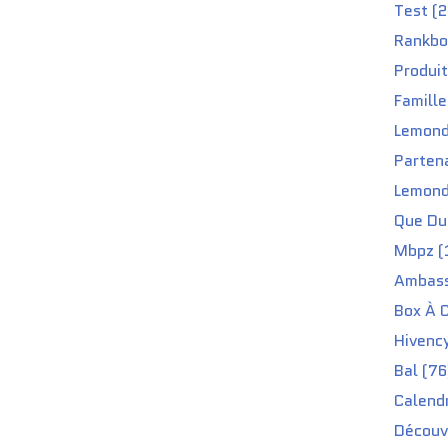
Test (2
Rankbo
Produit
Famille
Lemond
Partena
Lemond
Que Du 
Mbpz (
Ambass
Box À C
Hivenc
Bal (76
Calendr
Découv