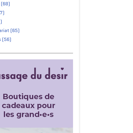
 (68)
67)
)
riat (65)
 (56)