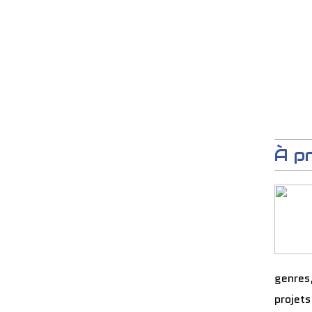
À p
genres
projets