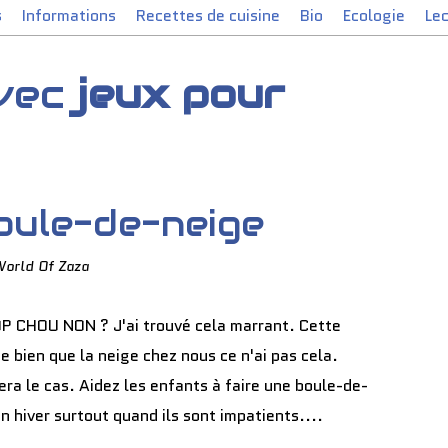
s
Informations
Recettes de cuisine
Bio
Ecologie
Le
avec
jeux pour
oule-de-neige
World Of Zaza
P CHOU NON ? J'ai trouvé cela marrant. Cette
e bien que la neige chez nous ce n'ai pas cela.
ra le cas. Aidez les enfants à faire une boule-de-
en hiver surtout quand ils sont impatients....