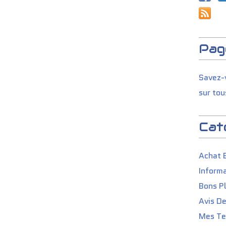
Pag
Savez-v
sur tou
Cat
Achat 
Informa
Bons P
Avis D
Mes Tes