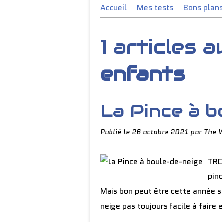
Accueil
Mes tests
Bons plan
1 articles 
enfants
La Pince à b
Publié le
26 octobre 2021
par The 
TRO
pinc
Mais bon peut être cette année se
neige pas toujours facile à faire 