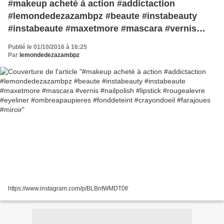
#makeup acheté à action #addictaction
#lemondedezazambpz #beaute #instabeauty
#instabeaute #maxetmore #mascara #vernis
#nailpolish #lipstick #rougealevre #eyeliner
Publié le 01/10/2016 à 16:25
#ombreapaupieres #fonddeteint #crayondoeil
Par
lemondedezazambpz
#farajoues #miroir
https://www.instagram.com/p/BLBnfWMDT0f/