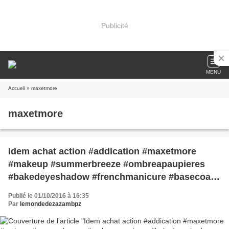
Publicité
MENU
Accueil
» maxetmore
maxetmore
Idem achat action #addication #maxetmore
#makeup #summerbreeze #ombreapaupieres
#bakedeyeshadow #frenchmanicure #basecoat
#nailtipcoat #topcoat #nailpolish
Publié le 01/10/2016 à 16:35
#manucurefrancais #lemondedezazambpz 💅🏼
Par
lemondedezazambpz