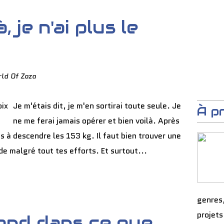
 je n'ai plus le
ld Of Zaza
Je m'étais dit, je m'en sortirai toute seule. Je
À p
ne me ferai jamais opérer et bien voilà. Après
s à descendre les 153 kg. Il faut bien trouver une
e malgré tout tes efforts. Et surtout...
genres
projets
ond dans ce que