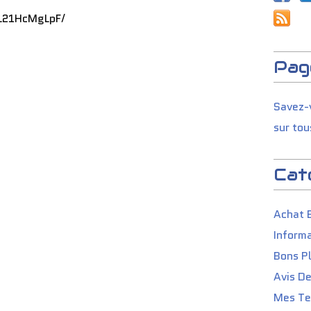
BL21HcMgLpF/
Pag
Savez-v
sur tou
Cat
Achat 
Informa
Bons P
Avis D
Mes Tes