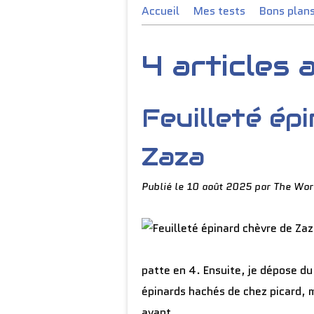
Accueil
Mes tests
Bons plan
4 articles
Feuilleté ép
Zaza
Publié le
10 août 2025
par The Wor
patte en 4. Ensuite, je dépose 
épinards hachés de chez picard, m
avant,...