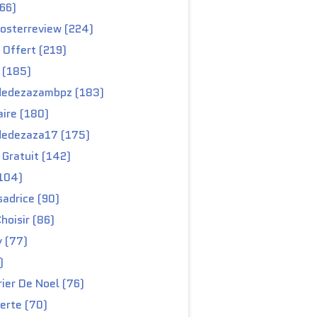
66)
osterreview (224)
 Offert (219)
 (185)
edezazambpz (183)
ire (180)
edezaza17 (175)
Gratuit (142)
104)
adrice (90)
hoisir (86)
y (77)
)
ier De Noel (76)
erte (70)