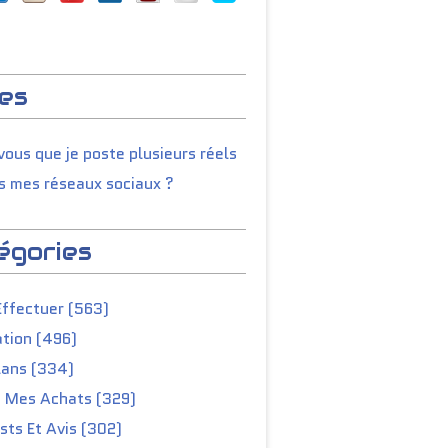
es
ous que je poste plusieurs réels
s mes réseaux sociaux ?
égories
Effectuer (563)
tion (496)
lans (334)
e Mes Achats (329)
ts Et Avis (302)