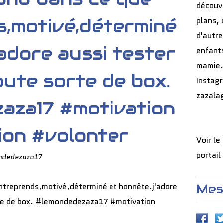
découve
s,motivé,déterminé
plans, 
d'autre
'adore aussi tester
enfants
mamie.
oute sorte de box.
Instag
zazala
aza17 #motivation
ion #volonter
Voir le
portail
ndedezaza17
Mes