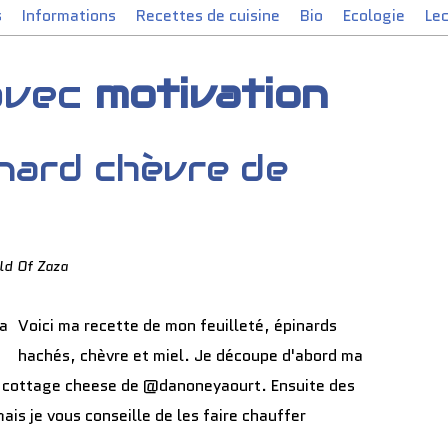
s
Informations
Recettes de cuisine
Bio
Ecologie
Le
 avec
motivation
inard chèvre de
ld Of Zaza
Voici ma recette de mon feuilleté, épinards
hachés, chèvre et miel. Je découpe d'abord ma
du cottage cheese de @danoneyaourt. Ensuite des
ais je vous conseille de les faire chauffer