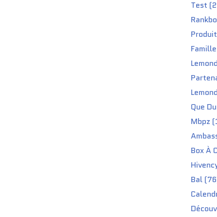
Test (2
Rankbo
Produit
Famille
Lemond
Partena
Lemond
Que Du 
Mbpz (
Ambass
Box À C
Hivenc
Bal (76
Calendr
Découv