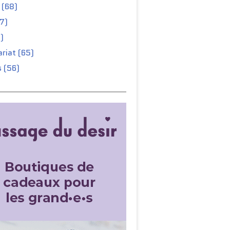
 (68)
67)
)
riat (65)
 (56)