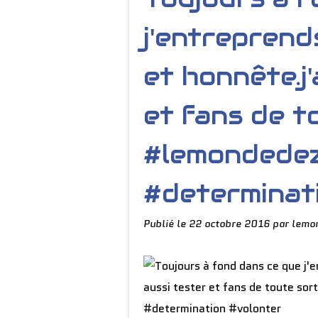
j'entreprend
et honnête.j
et fans de t
#lemondedez
#determinat
Publié le
22 octobre 2016
par lemo