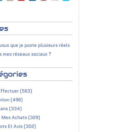
es
ous que je poste plusieurs réels
s mes réseaux sociaux ?
égories
Effectuer (563)
tion (496)
lans (334)
e Mes Achats (329)
ts Et Avis (302)