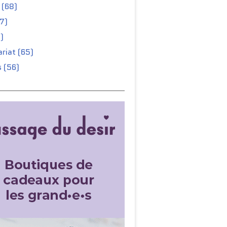
 (68)
67)
)
riat (65)
 (56)