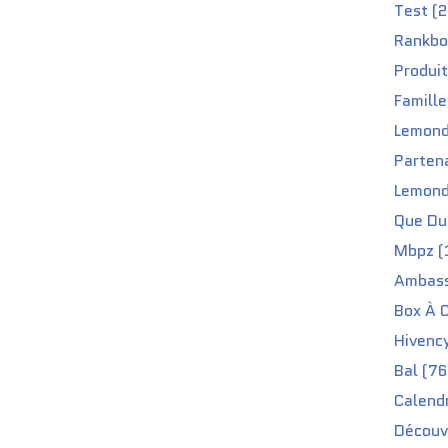
Test (2
Rankbo
Produit
Famille
Lemond
Partena
Lemond
Que Du 
Mbpz (
Ambass
Box À C
Hivenc
Bal (76
Calendr
Découv