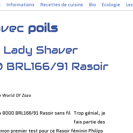
s
Informations
Recettes de cuisine
Bio
Ecologie
Le
 avec
poils
r Lady Shaver
 BRL166/91 Rasoir
e World Of Zaza
Trop génial, je
fais partie des
 mon premier test pour ce Rasoir féminin Philips