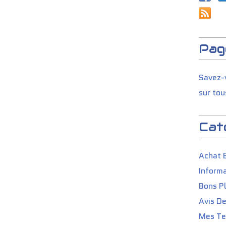
Pag
Savez-v
sur tou
Cat
Achat 
Informa
Bons P
Avis D
Mes Tes