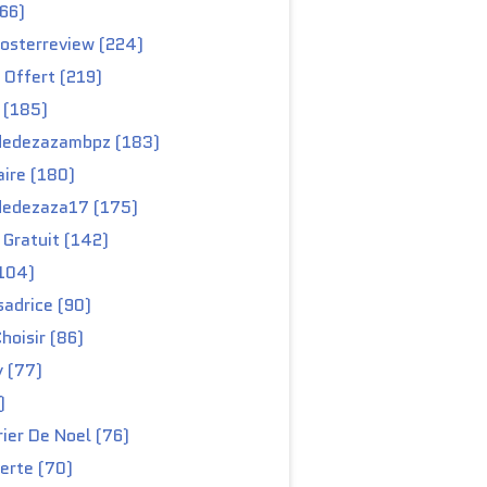
66)
osterreview (224)
 Offert (219)
 (185)
edezazambpz (183)
ire (180)
edezaza17 (175)
Gratuit (142)
104)
adrice (90)
hoisir (86)
y (77)
)
ier De Noel (76)
erte (70)