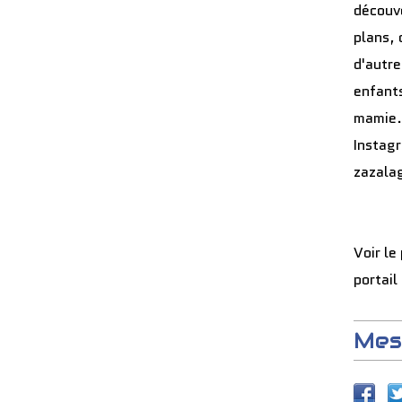
découve
plans, 
d'autre
enfants
mamie.
Instag
zazala
Voir le
portail
Mes