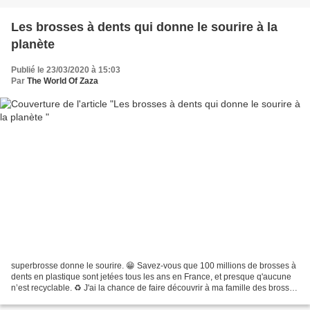
Les brosses à dents qui donne le sourire à la
planète
Publié le 23/03/2020 à 15:03
Par
The World Of Zaza
superbrosse donne le sourire. 😁 Savez-vous que 100 millions de brosses à
dents en plastique sont jetées tous les ans en France, et presque q'aucune
n’est recyclable. ♻️ J'ai la chance de faire découvrir à ma famille des brosses
à dents éco-responsables....