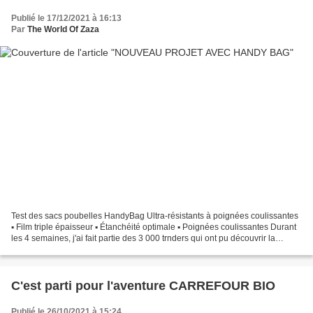
Publié le 17/12/2021 à 16:13
Par
The World Of Zaza
Test des sacs poubelles HandyBag Ultra-résistants à poignées coulissantes
▪️ Film triple épaisseur ▪️ Étanchéité optimale ▪️ Poignées coulissantes Durant
les 4 semaines, j'ai fait partie des 3 000 trnders qui ont pu découvrir la
résistance des sacs poubelle...
C'est parti pour l'aventure CARREFOUR BIO
Publié le 26/10/2021 à 15:24