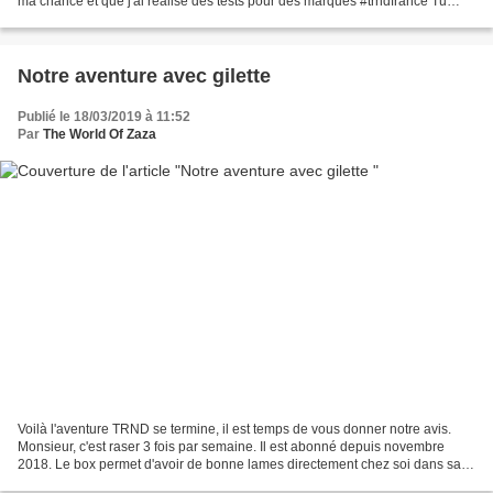
ma chance et que j'ai réalisé des tests pour des marques #trndfrance Tu
pourras participer à de nombreux...
Notre aventure avec gilette
Publié le 18/03/2019 à 11:52
Par
The World Of Zaza
Voilà l'aventure TRND se termine, il est temps de vous donner notre avis.
Monsieur, c'est raser 3 fois par semaine. Il est abonné depuis novembre
2018. Le box permet d'avoir de bonne lames directement chez soi dans sa
boite à l'être et monsieur et satisfait...