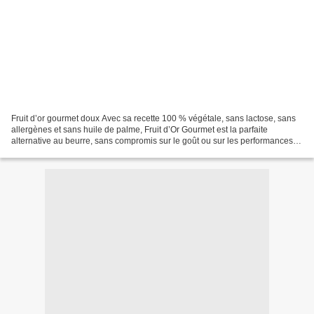
Fruit d’or gourmet doux Avec sa recette 100 % végétale, sans lactose, sans
allergènes et sans huile de palme, Fruit d’Or Gourmet est la parfaite
alternative au beurre, sans compromis sur le goût ou sur les performances.
Elle est idéale pour tous les régimes...