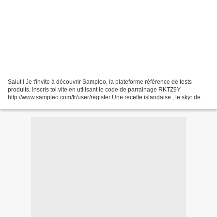
Salut ! Je t'invite à découvrir Sampleo, la plateforme référence de tests
produits. Inscris toi vite en utilisant le code de parrainage RKTZ9Y
http://www.sampleo.com/fr/user/register Une recette islandaise , le skyr de
@yoplaitfrance Salut ! Je t'invite...