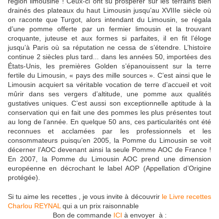
région limousine ! Ceux-ci ont su prospérer sur les terrains bien
drainés des plateaux du haut Limousin jusqu’au XVIIIe siècle où
on raconte que Turgot, alors intendant du Limousin, se régala
d’une pomme offerte par un fermier limousin et la trouvant
croquante, juteuse et aux formes si parfaites, il en fit l’éloge
jusqu’à Paris où sa réputation ne cessa de s’étendre. L’histoire
continue 2 siècles plus tard... dans les années 50, importées des
États-Unis, les premières Golden s’épanouissent sur la terre
fertile du Limousin, « pays des mille sources ». C’est ainsi que le
Limousin acquiert sa véritable vocation de terre d’accueil et voit
mûrir dans ses vergers d’altitude, une pomme aux qualités
gustatives uniques. C’est aussi son exceptionnelle aptitude à la
conservation qui en fait une des pommes les plus présentes tout
au long de l’année. En quelque 50 ans, ces particularités ont été
reconnues et acclamées par les professionnels et les
consommateurs puisqu’en 2005, la Pomme du Limousin se voit
décerner l’AOC devenant ainsi la seule Pomme AOC de France !
En 2007, la Pomme du Limousin AOC prend une dimension
européenne en décrochant le label AOP (Appellation d’Origine
protégée).
Si tu aime les recettes , je vous invite à découvrir
le Livre recettes
Charlou REYNAL
qui a un prix raisonnable
Bon de commande
ICI
à envoyer à :