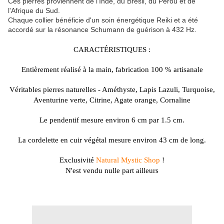
Ces pierres proviennent de l'Inde, du Brésil, du Pérou et de
l'Afrique du Sud.
Chaque collier bénéficie d'un soin énergétique Reiki et a été
accordé sur la résonance Schumann de guérison à 432 Hz.
CARACTÉRISTIQUES :
Entièrement
réalisé à la main, fabrication 100 % artisanale
Véritables pierres naturelles - Améthyste, Lapis
Lazuli
, Turquoise,
Aventurine verte, Citrine, Agate orange, Cornaline
Le pendentif mesure environ 6 cm par 1.5 cm.
La cordelette en cuir végétal mesure environ 43 cm de long.
Exclusivité
Natural
Mystic
Shop
!
N'est vendu nulle part ailleurs