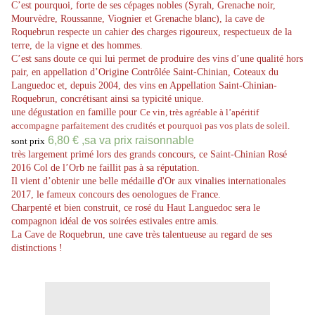
C’est pourquoi, forte de ses cépages nobles (Syrah, Grenache noir,
Mourvèdre, Roussanne, Viognier et Grenache blanc), la cave de
Roquebrun respecte un cahier des charges rigoureux, respectueux de la
terre, de la vigne et des hommes.
C’est sans doute ce qui lui permet de produire des vins d’une qualité hors
pair, en appellation d’Origine Contrôlée Saint-Chinian, Coteaux du
Languedoc et, depuis 2004, des vins en Appellation Saint-Chinian-
Roquebrun, concrétisant ainsi sa typicité unique.
une dégustation en famille pour
Ce vin, très agréable à l’apéritif
accompagne parfaitement des crudités et pourquoi pas vos plats de soleil.
6,80 € ,sa va prix raisonnable
sont prix
très largement primé lors des grands concours, ce Saint-Chinian Rosé
2016 Col de l’Orb ne faillit pas à sa réputation.
Il vient d’obtenir une belle médaille d'Or aux vinalies internationales
2017, le fameux concours des oenologues de France.
Charpenté et bien construit, ce rosé du Haut Languedoc sera le
compagnon idéal de vos soirées estivales entre amis.
La Cave de Roquebrun, une cave très talentueuse au regard de ses
distinctions !