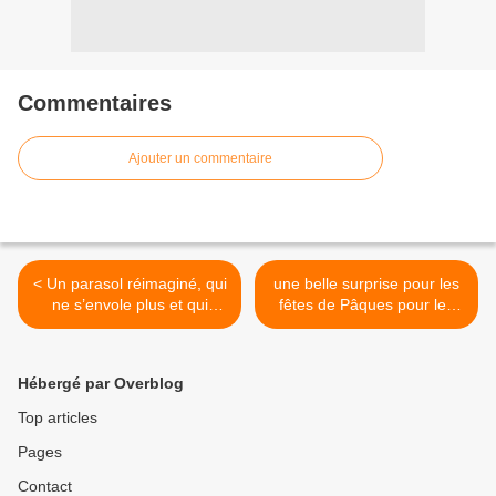
Commentaires
Ajouter un commentaire
< Un parasol réimaginé, qui
une belle surprise pour les
ne s’envole plus et qui
fêtes de Pâques pour les
produit de l’énergie
enfants >
Hébergé par Overblog
Top articles
Pages
Contact