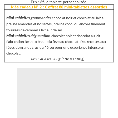
Prix : 8€ la tablette personnalisée.
Id
é
e cadeau N° 2
: Coffret 80 mini-tablettes assorties
Mini-tablettes gourmandes
chocolat noir et chocolat au lait au
pralin
é
amandes et noisettes
, pralin
é
coco, ou encore finement
fourr
é
es de caramel à la fleur de sel.
Mini-tablettes d
é
gustation
chocolat noir et chocolat au lait.
Fabrication Bean to bar, de la fève au chocolat. Des recettes aux
fè
ves de grands crus
du P
é
rou pour une exp
é
rience intense en
chocolat.
Prix
:
40
€
les 500g (18
€
les 180g)