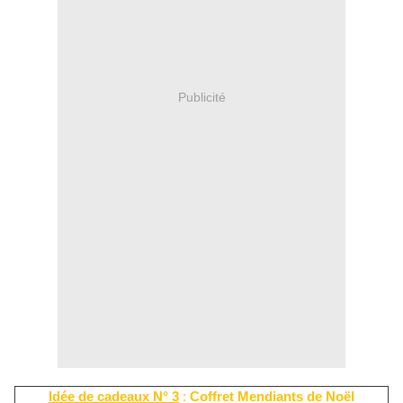
Publicité
Id
é
e de cadeaux N° 3
:
Coffret Mendiants de No
ë
l