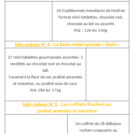
20 traditionnels mendiants de No
ë
l en
format mini-tablettes, chocolat noir,
chocolat au lait ou assortis
Prix
: 12
€
les 140g
Id
é
e cadeau N° 4
: La boite m
é
tal sp
é
cia
le «
No
ë
l
»
27 mini tablettes gourmandes assorties- 5
tes
recet
au chocolat noir et chocolat au
t
lai
:
Caramel à la fleur de sel, pralin
é
amandes
et noisettes, ou pralin
é
noix de coco
Prix 18
€
les 175g
Id
é
e cadeau N° 5
: Les coffrets Rochers au
pralin
é
amandes et noisettes
Un coffret de 18 d
é
licieux
rochers craquants au