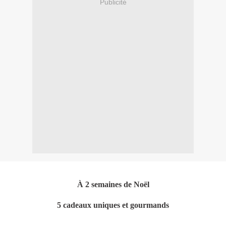
Publicité
À
2
semaines de No
ë
l
5 cadeaux uniques et gourmands