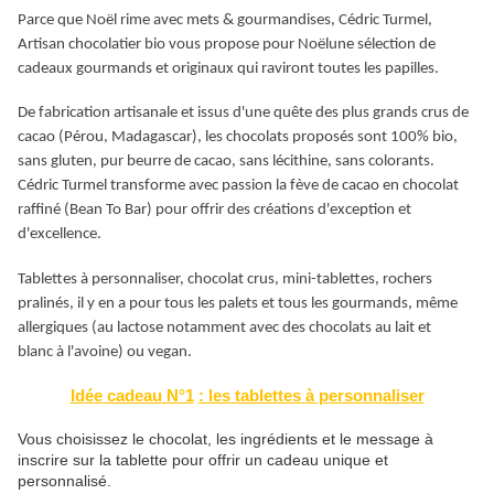
Parce que Noë
l rime avec mets
&
gourmandises, C
é
dric Turmel,
Artisan chocolatier bio vous propose pour
Noël
une s
é
lection de
cadeaux gourmands et originaux qui raviront toutes les papilles.
De fabrication artisanale et issus d
'
une qu
ê
te des plus grands crus de
cacao (P
é
rou, Madagascar), les chocolats propos
é
s sont 100% bio,
sans gluten, pur beurre de cacao, sans l
é
c
ithine, sans colorants.
C
é
dric Turmel transforme avec passion la f
è
ve de cacao en chocolat
raffin
é
(Bean To Bar) pour offrir des cr
é
ations d'exception et
d
'
excellence.
Tablettes
à
personnaliser, chocolat crus, mini-tablettes, rochers
pralin
é
s, il y en a p
our tous les palets et tous les gourmands, même
allergiques (au lactose notamment avec des chocolats au lait et
blanc
à
l
'
avoine) ou vegan.
Id
é
e
cadeau N°1
: les tablettes
à
personnaliser
Vous choisissez le chocolat, les ingrédients et le message à
inscrire sur la tablette pour offrir un cadeau unique et
personnalisé.