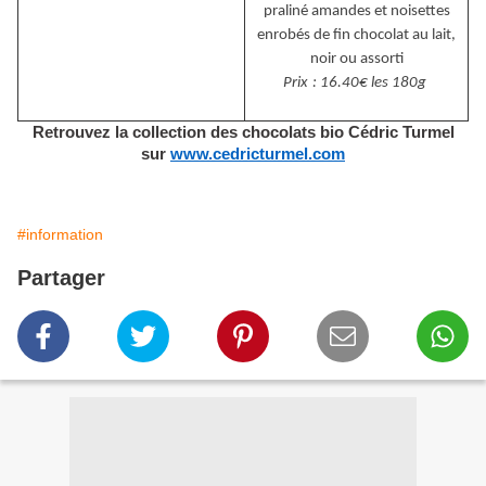
pralin
é
amandes et noisettes
enrob
é
s de fin chocolat au lait,
noir ou assorti
Prix
: 16.40
€
les 180g
Retrouvez la collection d
es chocolats bio C
é
dric Turmel
sur
www.cedricturmel.com
#information
Partager