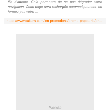
file d'attente. Cela permettra de ne pas dégrader votre
navigation. Cette page sera rechargée automatiquement, ne
fermez pas votre ...
https://www.cultura.com/les-promotions/promo-papeterie/promotion-cartables-et-trousses/bagagerie-a-30--de-remise.html?utm_medium=affiliation&utm_source=theworldofzaza&utm_campaign=Affinitaire&ae=2479
Publicité