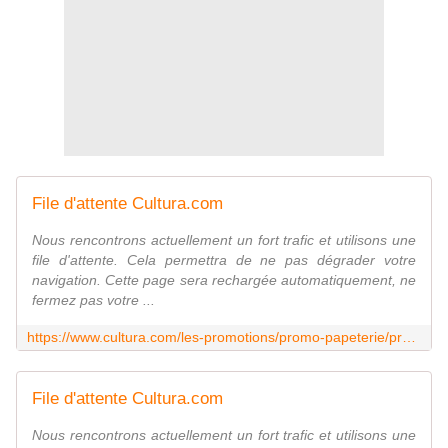
File d'attente Cultura.com
Nous rencontrons actuellement un fort trafic et utilisons une
file d'attente. Cela permettra de ne pas dégrader votre
navigation. Cette page sera rechargée automatiquement, ne
fermez pas votre ...
https://www.cultura.com/les-promotions/promo-papeterie/promotion-cartables-et-trousses/bagagerie-a-30--de-remise.html?utm_medium=affiliation&utm_source=theworldofzaza&utm_campaign=Affinitaire&ae=2479
File d'attente Cultura.com
Nous rencontrons actuellement un fort trafic et utilisons une