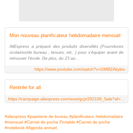
Mon nouveau planificateur hebdomadaire mensuel
AliExpress a préparé des produits diversifiés (Fournitures
scolaires/de bureau ; tenues, etc. ) pour s'équiper avant de
retrouver l'école. De plus, du 23 ao...
https://www.youtube.com/watch?v=GM8l2Akyles
Rentrée for all
https://campaign.aliexpress.com/wow/gcp/202108_Sale?af=828koc&aff_fcid=4a6663ec600f40cba457e12363504e9c-1629836960800-04900-_pvkzXOD&tt=CPS_NORMAL&aff_fsk=_pvkzXOD&aff_platform=portals-tool&sk=_pvkzXOD&aff_trace_key=4a6663ec600f40cba457e12363504e9c-1629836960800-04900-_pvkzXOD&terminal_id=47aa9203afb1427b950a8b78917b0913
#aliexpress
#papeterie de bureau
#planificateur hebdomadaire
#mensuel
#Carnet de poche Portable
#Carnet de poche
#notebook
#Agenda annuel.