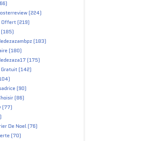
66)
osterreview (224)
 Offert (219)
 (185)
edezazambpz (183)
ire (180)
edezaza17 (175)
Gratuit (142)
104)
adrice (90)
hoisir (86)
y (77)
)
ier De Noel (76)
erte (70)