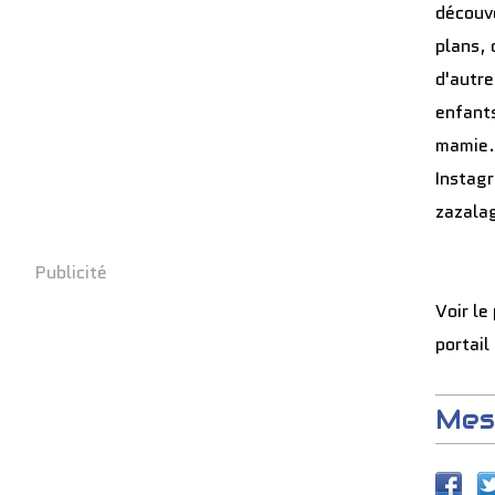
découve
plans, 
d'autre
enfants
mamie.
Instag
zazala
Publicité
Voir le
portail
Mes