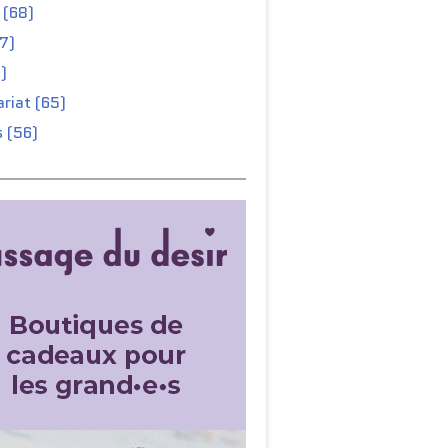
 (68)
67)
)
riat (65)
 (56)