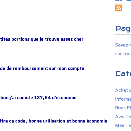
Pag
etites portions que je trouve assez cher
Savez-v
sur tou
mande de remboursement sur mon compte
Cat
Achat 
ption j'ai cumulé 137,84 d'économie
Informa
Bons P
Avis D
'offre ce code, bonne utilisation et bonne économie
Mes Tes