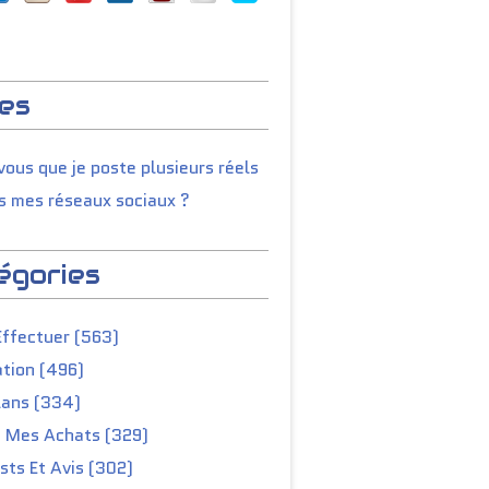
es
ous que je poste plusieurs réels
s mes réseaux sociaux ?
égories
Effectuer (563)
tion (496)
lans (334)
e Mes Achats (329)
ts Et Avis (302)