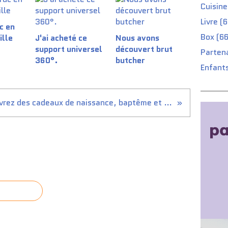
Cuisine
Livre (
c en
Box (66
ille
J'ai acheté ce
Nous avons
support universel
découvert brut
Partena
360°.
butcher
Enfants
Découvrez des cadeaux de naissance, baptême et anniversaire pour jumeaux.