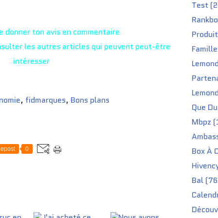
Test (2
Rankbo
me donner ton avis en commentaire
Produit
nsulter les autres articles qui peuvent peut-être
Famille
intéresser
Lemond
Partena
Lemond
nomie
,
fidmarques
,
Bons plans
Que Du 
Mbpz (
Ambass
epost
0
Box À C
Hivenc
Bal (76
Calendr
Découv