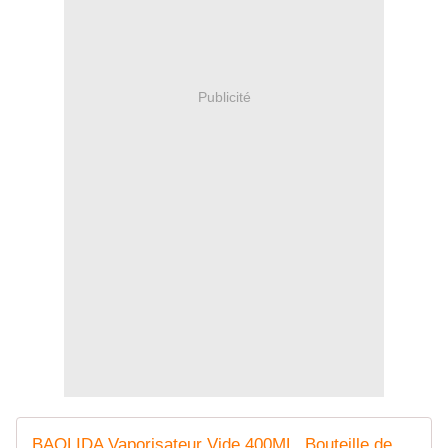
Publicité
BAOLIDA Vaporisateur Vide 400ML, Bouteille de Vaporisateur pour Cheveux, 2 Mode Spray Flacon Pompe à Gâchette, Vaporisateur pour Désinfection, Coiffure, Nettoyage, Jardinage,1 pièce