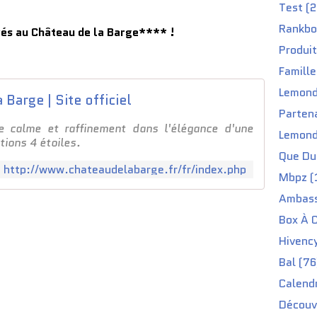
Test (2
Rankbo
ivés au Château de la Barge**** !
Produit
Famille
Lemond
 Barge | Site officiel
Partena
e calme et raffinement dans l'élégance d'une
Lemond
ions 4 étoiles.
Que Du 
http://www.chateaudelabarge.fr/fr/index.php
Mbpz (
Ambass
Box À C
Hivenc
Bal (76
Calendr
Découv