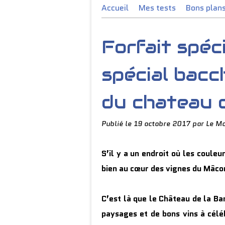
Accueil
Mes tests
Bons plan
Forfait spéc
spécial bacch
du chateau d
Publié le
19 octobre 2017
par Le M
S’il y a un endroit où les couleu
bien au cœur des vignes du Mâco
C’est là que le Château de la B
paysages et de bons vins à cél