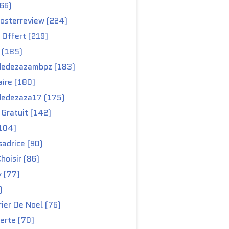
66)
osterreview (224)
 Offert (219)
 (185)
edezazambpz (183)
ire (180)
edezaza17 (175)
Gratuit (142)
104)
adrice (90)
hoisir (86)
y (77)
)
ier De Noel (76)
erte (70)