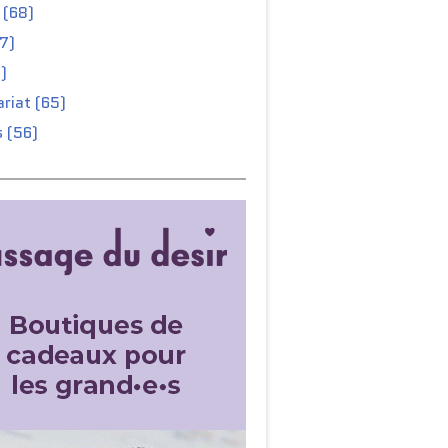
 (68)
67)
)
riat (65)
 (56)