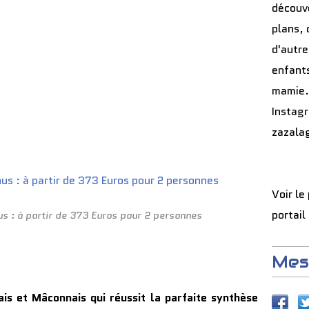
découve
plans, 
d'autre
enfants
mamie.
Instag
zazala
Voir le
portail
s : à partir de 373 Euros pour 2 personnes
Mes
ais et Mâconnais qui réussit la parfaite synthèse