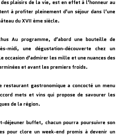
 des plaisirs de la vie, est en effet à l’honneur au
tent à profiter pleinement d’un séjour dans l’une
âteau du XVII ème siècle.
chus Au programme, d’abord une bouteille de
ès-midi, une dégustation-découverte chez un
lle occasion d’admirer les mille et une nuances des
erminées et avant les premiers froids.
, le restaurant gastronomique a concocté un menu
ccord mets et vins qui propose de savourer les
ques de la région.
it-déjeuner buffet, chacun pourra poursuivre son
nes pour clore un week-end promis à devenir un