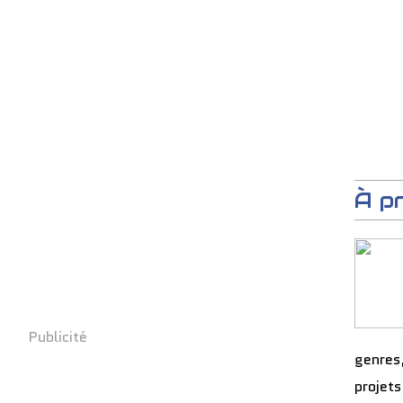
À p
Publicité
genres
projets