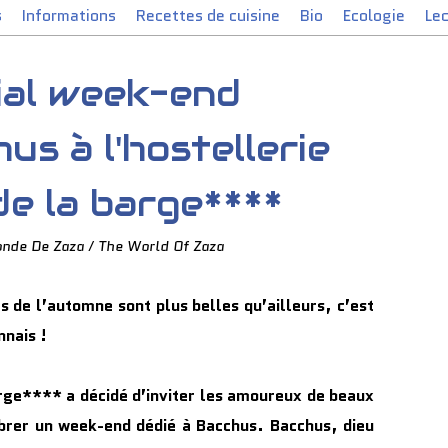
s
Informations
Recettes de cuisine
Bio
Ecologie
Le
ial week-end
us à l'hostellerie
e la barge****
onde De Zaza / The World Of Zaza
rs de l’automne sont plus belles qu’ailleurs, c’est
nnais !
arge**** a décidé d’inviter les amoureux de beaux
ébrer un week-end dédié à Bacchus. Bacchus, dieu