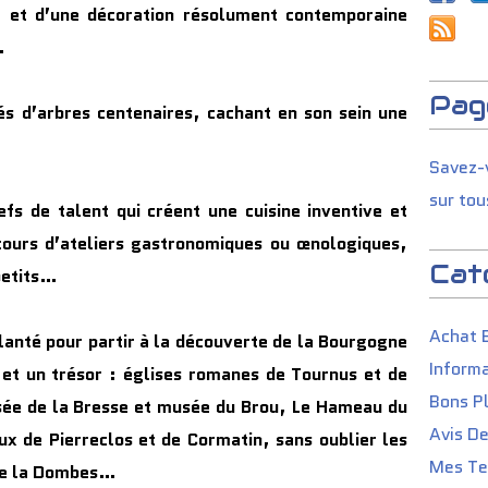
e et d’une décoration résolument contemporaine
…
Pag
és d’arbres centenaires, cachant en son sein une
Savez-v
sur tou
fs de talent qui créent une cuisine inventive et
 cours d’ateliers gastronomiques ou œnologiques,
Cat
petits…
Achat 
lanté pour partir à la découverte de la Bourgogne
Informa
 et un trésor : églises romanes de Tournus et de
Bons P
sée de la Bresse et musée du Brou, Le Hameau du
Avis D
ux de Pierreclos et de Cormatin, sans oublier les
Mes Tes
 de la Dombes…