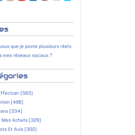
es
ous que je poste plusieurs réels
s mes réseaux sociaux ?
égories
Effectuer (563)
tion (496)
lans (334)
e Mes Achats (329)
ts Et Avis (302)