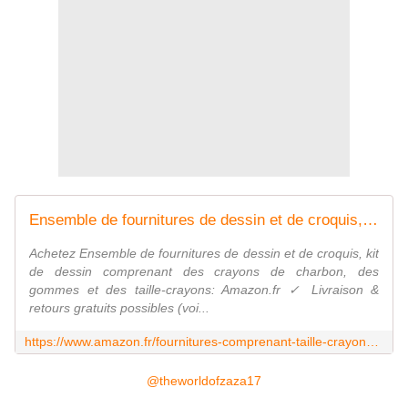
Ensemble de fournitures de dessin et de croquis, kit de dessin comprenant des crayons de charbon, des gommes et des taille-crayons
Achetez Ensemble de fournitures de dessin et de croquis, kit
de dessin comprenant des crayons de charbon, des
gommes et des taille-crayons: Amazon.fr ✓ Livraison &
retours gratuits possibles (voi...
https://www.amazon.fr/fournitures-comprenant-taille-crayons-d%C3%A9butants-%C3%A9tudiants/dp/B08TRKSHXB
@theworldofzaza17