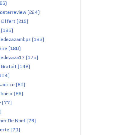
66)
osterreview (224)
 Offert (219)
 (185)
edezazambpz (183)
ire (180)
edezaza17 (175)
Gratuit (142)
104)
adrice (90)
hoisir (86)
y (77)
)
ier De Noel (76)
erte (70)