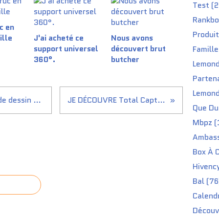
Test (2
Rankbo
c en
Produit
ille
J'ai acheté ce
Nous avons
support universel
découvert brut
Famille
360°.
butcher
Lemond
Partena
Lemond
Un Ensemble de fournitures de dessin et de croquis
JE DÉCOUVRE Total Capteur EAFIT
Que Du 
Mbpz (
Ambass
Box À C
Hivenc
Bal (76
Calendr
Découv