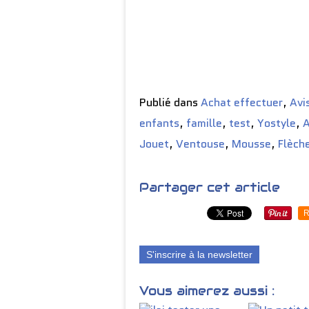
Publié dans
Achat effectuer
,
Avi
enfants
,
famille
,
test
,
Yostyle
,
A
Jouet
,
Ventouse
,
Mousse
,
Flèch
Partager cet article
R
S'inscrire à la newsletter
Vous aimerez aussi :