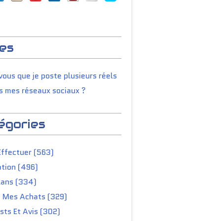
es
ous que je poste plusieurs réels
s mes réseaux sociaux ?
égories
Effectuer (563)
tion (496)
lans (334)
e Mes Achats (329)
ts Et Avis (302)