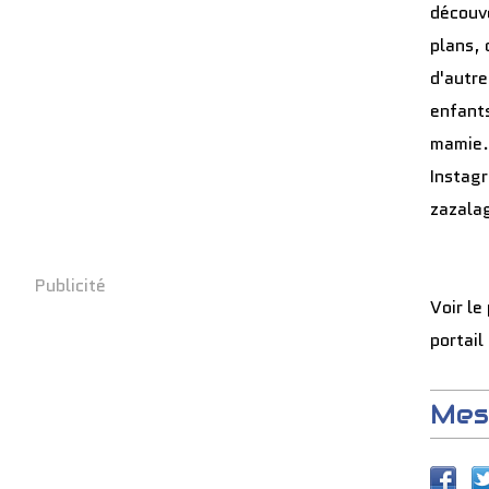
découve
plans, 
d'autre
enfants
mamie.
Instag
zazala
Publicité
Voir le
portail
Mes