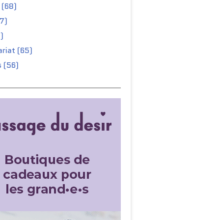
 (68)
67)
)
riat (65)
 (56)