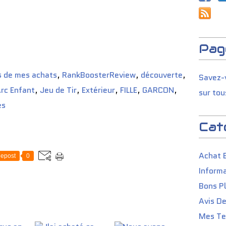
Pag
s de mes achats
,
RankBoosterReview
,
découverte
,
Savez-v
rc Enfant
,
Jeu de Tir
,
Extérieur
,
FILLE
,
GARCON
,
sur tou
es
Cat
Achat 
epost
0
Informa
Bons P
Avis D
Mes Tes