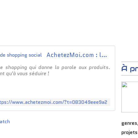
AchetezMoi.com : le seul guide shopping social
e shopping qui donne la parole aux produits.
À p
t qu'à vous séduire !
tps://www.achetezmoi.com/?t=083049eee9a2
atch
genres
projets