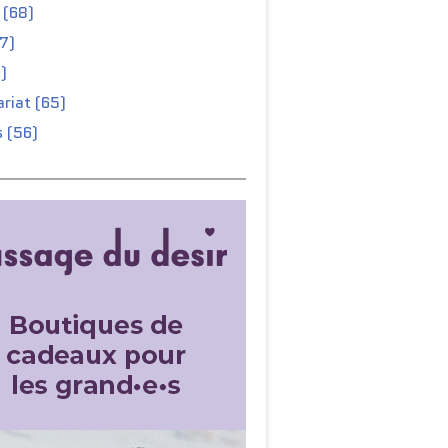
 (68)
67)
)
riat (65)
 (56)