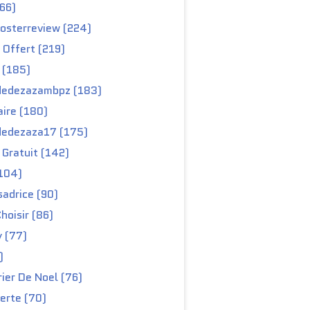
66)
osterreview (224)
 Offert (219)
 (185)
edezazambpz (183)
ire (180)
edezaza17 (175)
Gratuit (142)
104)
adrice (90)
hoisir (86)
y (77)
)
ier De Noel (76)
erte (70)