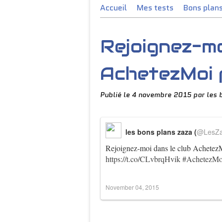
Accueil
Mes tests
Bons plan
Rejoignez-mo
AchetezMoi p
Publié le
4 novembre 2015
par les 
les bons plans zaza (
@LesZ
Rejoignez-moi dans le club Achetez
https://t.co/CLvbrqHvik
#AchetezMo
November 04, 2015