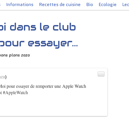
s
Informations
Recettes de cuisine
Bio
Ecologie
Le
i dans le club
our essayer...
bons plans zaza
aza
)
Moi pour essayer de remporter une Apple Watch
i
#AppleWatch