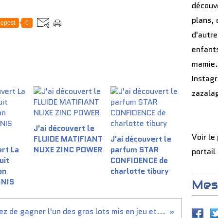
découve
plans, 
epost
0
d'autre
enfants
mamie.
Instag
zazala
J'ai découvert le
Voir le
FLUIDE MATIFIANT
J'ai découvert le
ert La
NUXE ZINC POWER
parfum STAR
portail
uit
CONFIDENCE de
on
charlotte tibury
INIS
Mes
.
z de gagner l'un des gros lots mis en jeu et...