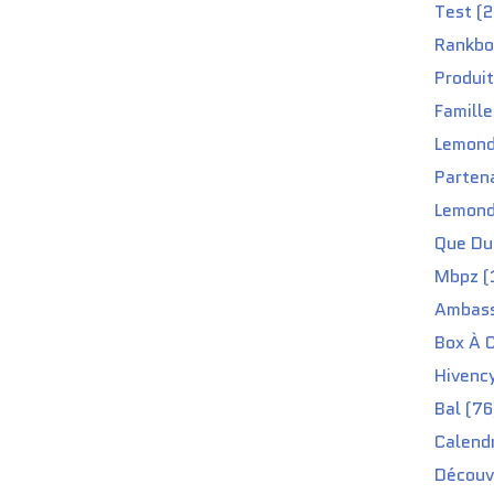
Test (2
Rankbo
Produit
Famille
Lemond
Partena
Lemond
Que Du 
Mbpz (
Ambass
Box À C
Hivenc
Bal (76
Calendr
Découv