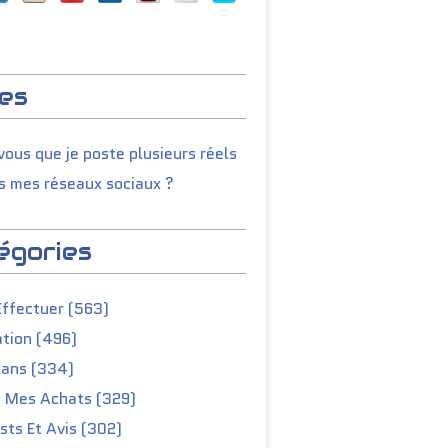
es
ous que je poste plusieurs réels
s mes réseaux sociaux ?
égories
Effectuer (563)
tion (496)
lans (334)
e Mes Achats (329)
ts Et Avis (302)