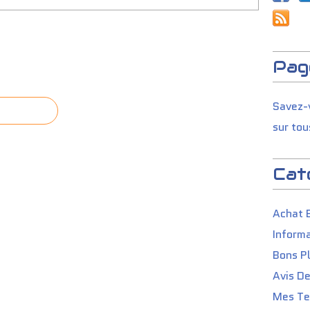
Pag
Savez-v
sur tou
Cat
Achat 
Informa
Bons P
Avis D
Mes Tes