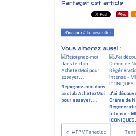
Partager cet article
R
S'inscrire à la newsletter
Vous aimerez aussi :
Rejoignez-moi dans
le club AchetezMoi
J'ai découv
pour essayer...
Crème de N
Régénérati
Intense - M
ICONIQUES
#TPMPanacloc
Tente