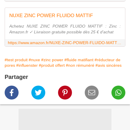
NUXE ZINC POWER FLUIDO MATTIF
Achetez NUXE ZINC POWER FLUIDO MATTIF : Zinc :
Amazon.fr ✓ Livraison gratuite possible dès 25 € d'achat
https://www.amazon.fr/NUXE-ZINC-POWER-FLUIDO-MATTIF/dp/B0FH5YRJXV
#test produit
#nuxe
#zinc power
#fluide matifiant
#réducteur de
pores
#influenster
#produit offert
#non rémunéré
#avis sincères
Partager