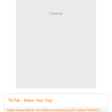
Publicité
TikTok - Make Your Day
https://www.tiktok.com/@lemondedezaza17/video/7564013157623123222?is_from_webapp=1&sender_device=pc&web_id=7493082503373620758