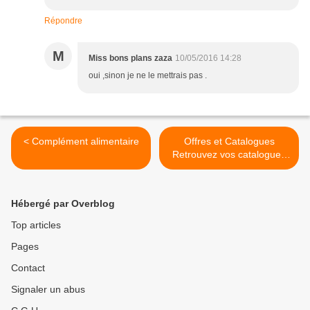
Répondre
M
Miss bons plans zaza
10/05/2016 14:28
oui ,sinon je ne le mettrais pas .
< Complément alimentaire
Offres et Catalogues
Retrouvez vos catalogues
habituels. Entrez votre
adresse dès maintenant et
préparez vos prochains
Hébergé par Overblog
achats. >
Top articles
Pages
Contact
Signaler un abus