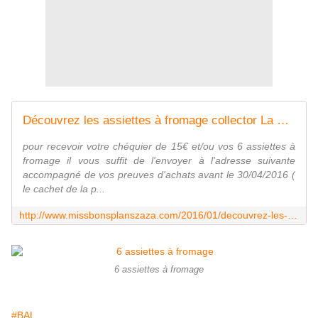
Découvrez les assiettes à fromage collector La Vache qui rit® - Miss Bons Plans Zaza - M.B.P.Z
pour recevoir votre chéquier de 15€ et/ou vos 6 assiettes à
fromage il vous suffit de l'envoyer à l'adresse suivante
accompagné de vos preuves d'achats avant le 30/04/2016 (
le cachet de la p...
http://www.missbonsplanszaza.com/2016/01/decouvrez-les-assiettes-a-fromage-collector-la-vache-qui-rit.html
6 assiettes à fromage
#BAL