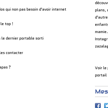
découve
os qui non pas besoin d'avoir internet
plans, 
d'autre
le top !
enfants
mamie.
 le dernier portable sorti
Instag
zazala
 les contacter
apas ?
Voir le
portail
Mes