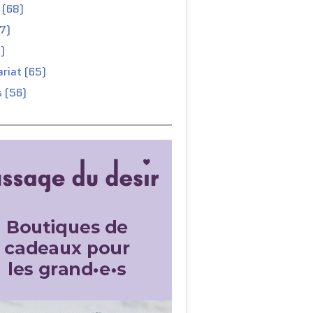
 (68)
67)
)
riat (65)
 (56)