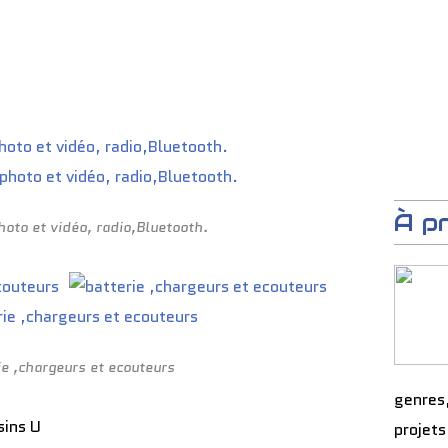
À p
hoto et vidéo, radio,Bluetooth.
ie ,chargeurs et ecouteurs
genres
sins U
projets