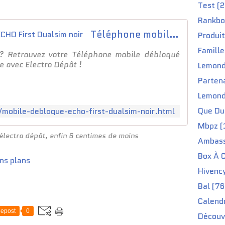
Test (2
Rankbo
Téléphone mobile débloqué ECHO First Dualsim noir
Produit
Famille
? Retrouvez votre Téléphone mobile débloqué
e avec Electro Dépôt !
Lemond
Partena
Lemond
Que Du 
/mobile-debloque-echo-first-dualsim-noir.html
Mbpz (
électro dépôt, enfin 6 centimes de moins
Ambass
Box À C
ns plans
Hivenc
Bal (76
Calendr
epost
0
Découv