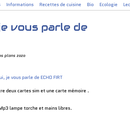
s
Informations
Recettes de cuisine
Bio
Ecologie
Le
je vous parle de
ns plans zaza
tre deux cartes sim et une carte mémoire .
t Mp3 lampe torche et mains libres.