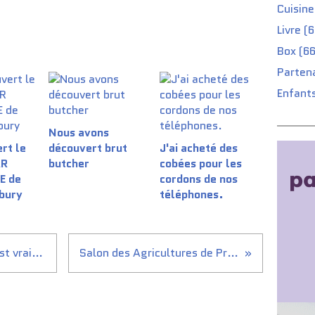
Cuisine
Livre (
Box (66
Partena
Enfants
Nous avons
rt le
découvert brut
J'ai acheté des
AR
butcher
cobées pour les
E de
cordons de nos
ibury
téléphones. ​
Devenir auto-entrepreneur est vraiment un de nos projets
Salon des Agricultures de Provence - Juin 2016