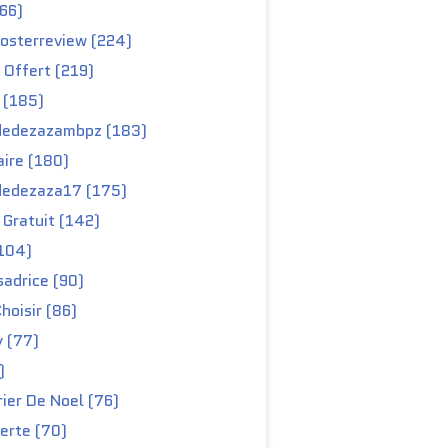
66)
osterreview (224)
 Offert (219)
 (185)
edezazambpz (183)
ire (180)
edezaza17 (175)
Gratuit (142)
104)
adrice (90)
hoisir (86)
y (77)
)
ier De Noel (76)
erte (70)