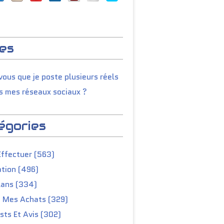
es
ous que je poste plusieurs réels
s mes réseaux sociaux ?
égories
Effectuer (563)
tion (496)
lans (334)
e Mes Achats (329)
ts Et Avis (302)