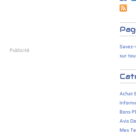
Pag
Savez-v
Publicité
sur tou
Cat
Achat 
Informa
Bons P
Avis D
Mes Tes