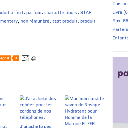
Cuisine
Livre (
oduit offert
,
parfum
,
charlotte tibury
,
STAR
Box (66
ementary
,
non rémunéré
,
test produit
,
produit
Partena
Enfants
epost
0
rut
J'ai acheté des