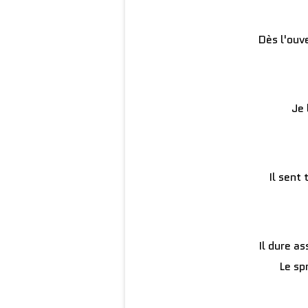
Dès l'ouve
Je 
Il sent
Il dure a
Le sp