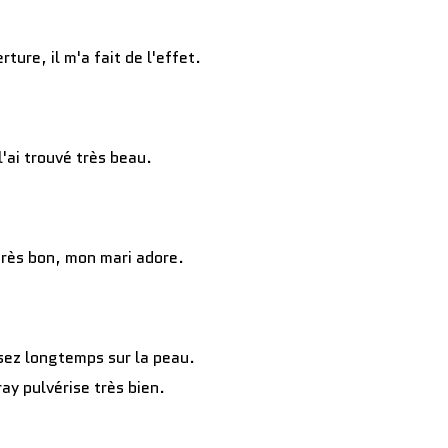
rture, il m'a fait de l'effet.
l'ai trouvé très beau.
 très bon, mon mari adore.
ssez longtemps sur la peau.
ray pulvérise très bien.