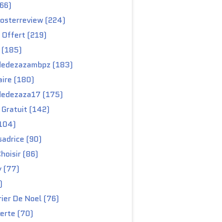
66)
osterreview (224)
 Offert (219)
 (185)
edezazambpz (183)
ire (180)
edezaza17 (175)
Gratuit (142)
104)
adrice (90)
hoisir (86)
y (77)
)
ier De Noel (76)
erte (70)