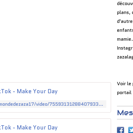
découve
plans, 
d'autre
enfants
mamie.
Instag
zazala
Voir le
kTok - Make Your Day
portail
https://www.tiktok.com/@lemondedezaza17/video/7559313128840793366?is_from_webapp=1&sender_device=pc&web_id=7493082503373620758
Mes
kTok - Make Your Day