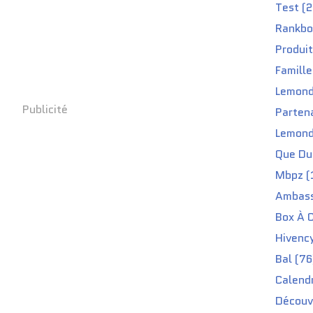
Test (2
Rankbo
Produit
Famille
Lemond
Publicité
Partena
Lemond
Que Du 
Mbpz (
Ambass
Box À C
Hivenc
Bal (76
Calendr
Découv