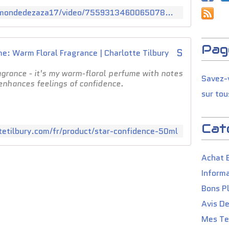
https://www.tiktok.com/@lemondedezaza17/video/7559313460065078550?is_from_webapp=1&sender_device=pc&web_id=7493082503373620758
Pag
Star Confidence 50ml Perfume: Warm Floral Fragrance | Charlotte Tilbury
grance - it's my warm-floral perfume with notes
Savez-v
enhances feelings of confidence.
sur tou
Cat
tetilbury.com/fr/product/star-confidence-50ml
Achat 
Informa
Bons P
Avis D
Mes Tes