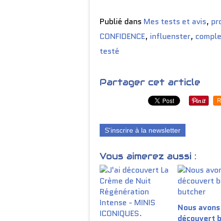
Publié dans
Mes tests et avis
,
pr
CONFIDENCE
,
influenster
,
compl
testé
Partager cet article
R
S'inscrire à la newsletter
Vous aimerez aussi :
Nous avons
découvert b