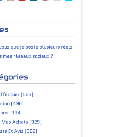
es
ous que je poste plusieurs réels
s mes réseaux sociaux ?
égories
Effectuer (563)
tion (496)
lans (334)
e Mes Achats (329)
ts Et Avis (302)