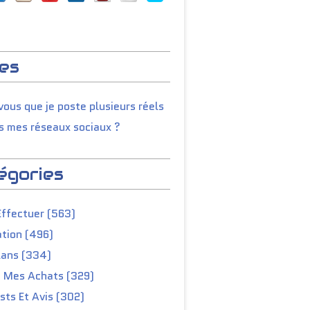
es
ous que je poste plusieurs réels
s mes réseaux sociaux ?
égories
Effectuer (563)
tion (496)
lans (334)
e Mes Achats (329)
ts Et Avis (302)