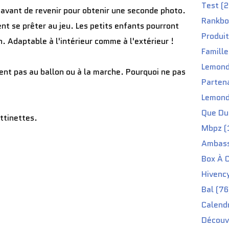
Test (2
r, avant de revenir pour obtenir une seconde photo.
Rankbo
t se prêter au jeu. Les petits enfants pourront
Produit
in. Adaptable à l'intérieur comme à l'extérieur !
Famille
Lemond
itent pas au ballon ou à la marche. Pourquoi ne pas
Partena
Lemond
Que Du 
ttinettes.
Mbpz (
Ambass
Box À C
Hivenc
Bal (76
Calendr
Découv