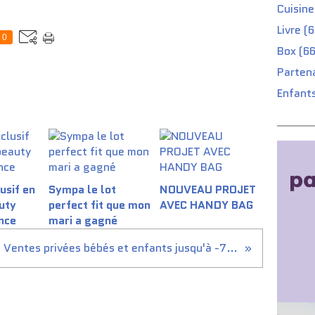
Cuisine
Livre (
0
Box (66
Partena
Enfants
usif en
Sympa le lot
NOUVEAU PROJET
auty
perfect fit que mon
AVEC HANDY BAG
nce
mari a gagné
Ventes privées bébés et enfants jusqu'à -70%