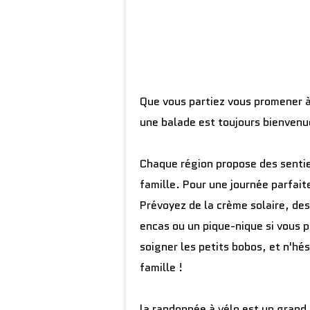
Que vous partiez vous promener 
une balade est toujours bienvenue
Chaque région propose des sentier
famille. Pour une journée parfait
Prévoyez de la crème solaire, des
encas ou un pique-nique si vous p
soigner les petits bobos, et n'hé
famille !
la randonnée à vélo est un grand 