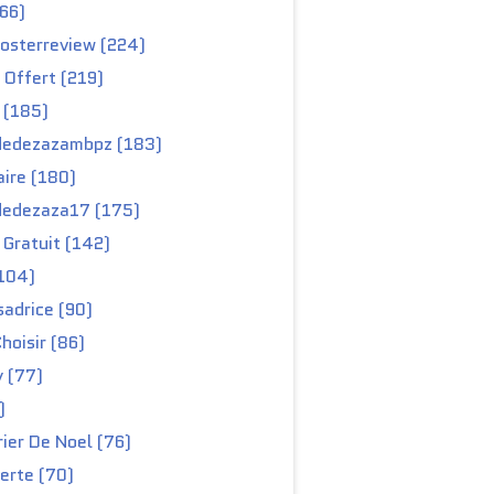
66)
osterreview (224)
 Offert (219)
 (185)
edezazambpz (183)
ire (180)
edezaza17 (175)
Gratuit (142)
104)
adrice (90)
hoisir (86)
y (77)
)
ier De Noel (76)
erte (70)