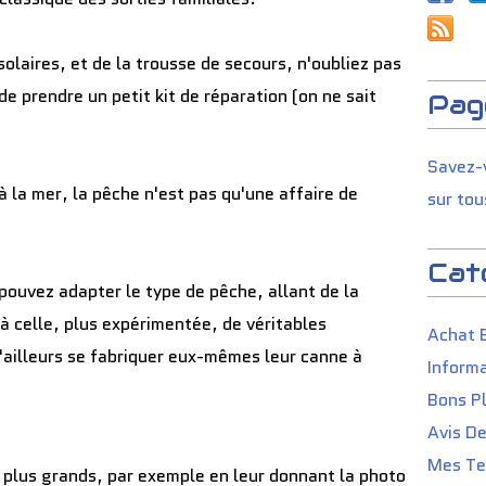
solaires, et de la trousse de secours, n'oubliez pas
 de prendre un petit kit de réparation (on ne sait
Pag
Savez-v
 à la mer, la pêche n'est pas qu'une affaire de
sur tou
Cat
pouvez adapter le type de pêche, allant de la
à celle, plus expérimentée, de véritables
Achat 
'ailleurs se fabriquer eux-mêmes leur canne à
Informa
Bons P
Avis D
Mes Tes
s plus grands, par exemple en leur donnant la photo