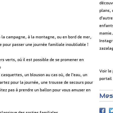
découve
plans, 
d'autre
enfants
mamie.
à la campagne, à la montagne, ou en bord de mer,
Instag
 pour passer une journée familiale inoubliable !
zazala
s verts, où il est possible de se promener en
e
Voir le
 casquettes, un blouson au cas où, de l'eau, un
portail
artez pour la journée, une trousse de secours pour
sitez pas à prendre un ballon pour vous amuser en
Mes
classique des sorties familiales.