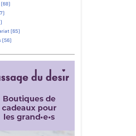
 (68)
67)
)
riat (65)
 (56)