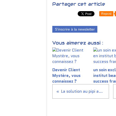
Partager cet article
Repost
S'inscrire à la newsletter
Vous aimerez aussi :
Devenir Client
un soin excl
Mystère, vous
institut be
connaissez ?
success fra
La solution au pipi au lit